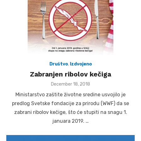
Društvo
,
Izdvojeno
Zabranjen ribolov kečiga
Posted
December 18, 2018
on
Ministarstvo zaštite životne sredine usvojilo je
predlog Svetske fondacije za prirodu (WWF) da se
zabrani ribolov kečige, što će stupiti na snagu 1.
januara 2019. …