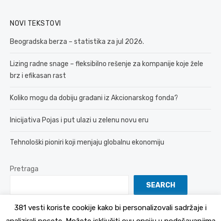
NOVI TEKSTOVI
Beogradska berza – statistika za jul 2026.
Lizing radne snage – fleksibilno rešenje za kompanije koje žele
brz i efikasan rast
Koliko mogu da dobiju građani iz Akcionarskog fonda?
Inicijativa Pojas i put ulazi u zelenu novu eru
Tehnološki pioniri koji menjaju globalnu ekonomiju
Pretraga
SEARCH
381 vesti koriste cookije kako bi personalizovali sadržaje i