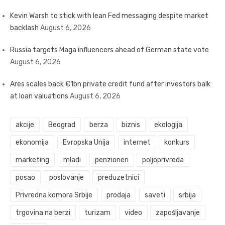
Kevin Warsh to stick with lean Fed messaging despite market
backlash
August 6, 2026
Russia targets Maga influencers ahead of German state vote
August 6, 2026
Ares scales back €1bn private credit fund after investors balk
at loan valuations
August 6, 2026
akcije
Beograd
berza
biznis
ekologija
ekonomija
Evropska Unija
internet
konkurs
marketing
mladi
penzioneri
poljoprivreda
posao
poslovanje
preduzetnici
Privredna komora Srbije
prodaja
saveti
srbija
trgovina na berzi
turizam
video
zapošljavanje