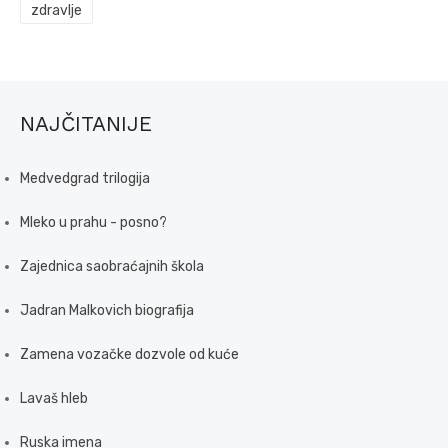
zdravlje
NAJČITANIJE
Medvedgrad trilogija
Mleko u prahu - posno?
Zajednica saobraćajnih škola
Jadran Malkovich biografija
Zamena vozačke dozvole od kuće
Lavaš hleb
Ruska imena