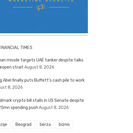
FINANCIAL TIMES
nian missile targets UAE tanker despite talks
reopen strait
August 8, 2026
g Abel finally puts Buffett’s cash pile to work
ust 8, 2026
dmark crypto bill stalls in US Senate despite
5mn spending push
August 8, 2026
cije
Beograd
berza
biznis