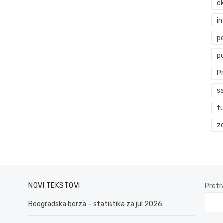
ek
i
p
p
P
s
t
zd
NOVI TEKSTOVI
Pretr
Beogradska berza – statistika za jul 2026.