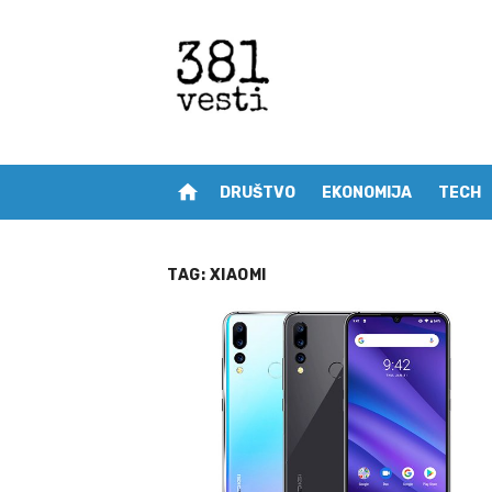
Skip
to
content
home
DRUŠTVO
EKONOMIJA
TECH
TAG:
XIAOMI