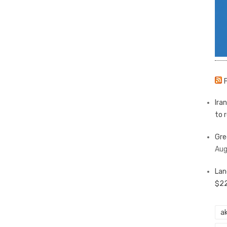
Ira
to 
Gre
Aug
Lan
$22
ak