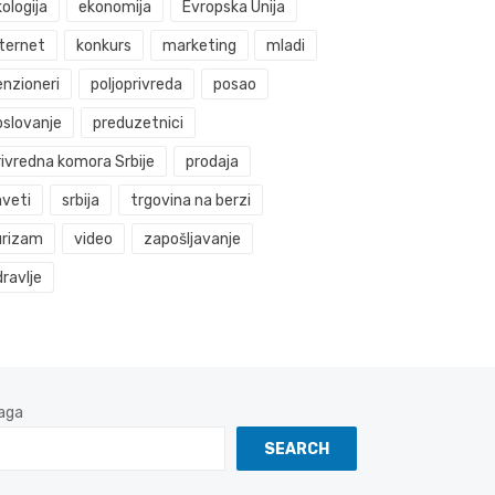
ologija
ekonomija
Evropska Unija
nternet
konkurs
marketing
mladi
enzioneri
poljoprivreda
posao
oslovanje
preduzetnici
rivredna komora Srbije
prodaja
aveti
srbija
trgovina na berzi
urizam
video
zapošljavanje
ravlje
aga
SEARCH