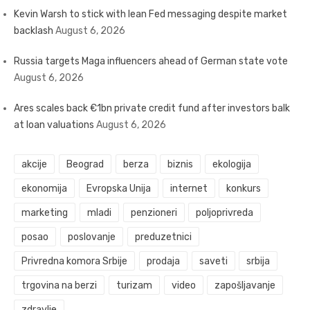
Kevin Warsh to stick with lean Fed messaging despite market
backlash
August 6, 2026
Russia targets Maga influencers ahead of German state vote
August 6, 2026
Ares scales back €1bn private credit fund after investors balk
at loan valuations
August 6, 2026
akcije
Beograd
berza
biznis
ekologija
ekonomija
Evropska Unija
internet
konkurs
marketing
mladi
penzioneri
poljoprivreda
posao
poslovanje
preduzetnici
Privredna komora Srbije
prodaja
saveti
srbija
trgovina na berzi
turizam
video
zapošljavanje
zdravlje