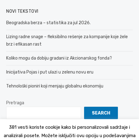
NOVI TEKSTOVI
Beogradska berza – statistika za jul 2026.
Lizing radne snage – fleksibilno rešenje za kompanije koje žele
brz i efikasan rast
Koliko mogu da dobiju građani iz Akcionarskog fonda?
Inicijativa Pojas i put ulazi u zelenu novu eru
Tehnološki pioniri koji menjaju globalnu ekonomiju
Pretraga
SEARCH
381 vesti koriste cookije kako bi personalizovali sadržaje i
analizirali posete. Možete isključiti ovu opciju u podešavanjima