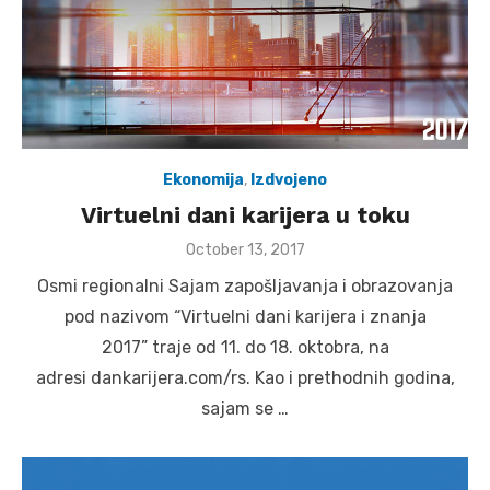
Ekonomija
,
Izdvojeno
Virtuelni dani karijera u toku
Posted
October 13, 2017
on
Osmi regionalni Sajam zapošljavanja i obrazovanja
pod nazivom “Virtuelni dani karijera i znanja
2017” traje od 11. do 18. oktobra, na
adresi dankarijera.com/rs. Kao i prethodnih godina,
sajam se …