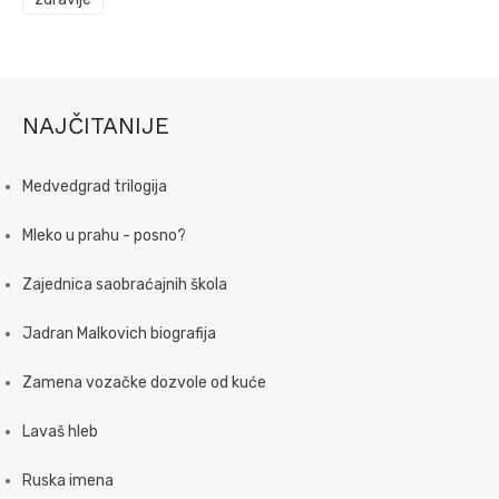
NAJČITANIJE
Medvedgrad trilogija
Mleko u prahu - posno?
Zajednica saobraćajnih škola
Jadran Malkovich biografija
Zamena vozačke dozvole od kuće
Lavaš hleb
Ruska imena