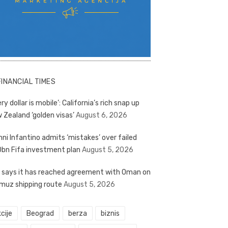
FINANCIAL TIMES
ry dollar is mobile’: California’s rich snap up
 Zealand ‘golden visas’
August 6, 2026
nni Infantino admits ‘mistakes’ over failed
bn Fifa investment plan
August 5, 2026
n says it has reached agreement with Oman on
muz shipping route
August 5, 2026
cije
Beograd
berza
biznis