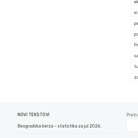
ek
i
p
p
P
s
t
zd
NOVI TEKSTOVI
Pretr
Beogradska berza – statistika za jul 2026.