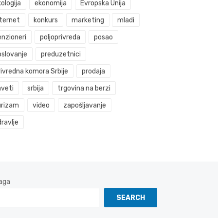
ologija
ekonomija
Evropska Unija
nternet
konkurs
marketing
mladi
enzioneri
poljoprivreda
posao
oslovanje
preduzetnici
rivredna komora Srbije
prodaja
aveti
srbija
trgovina na berzi
urizam
video
zapošljavanje
ravlje
aga
SEARCH