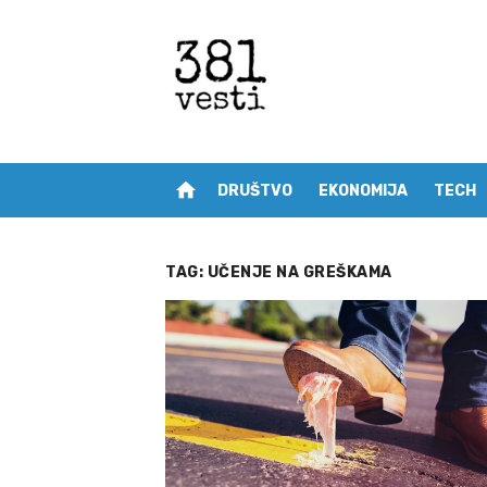
Skip
to
content
home
DRUŠTVO
EKONOMIJA
TECH
TAG:
UČENJE NA GREŠKAMA