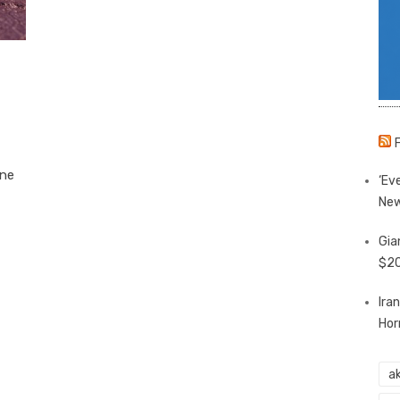
 ne
‘Eve
New
Gia
$20
Ira
Hor
ak