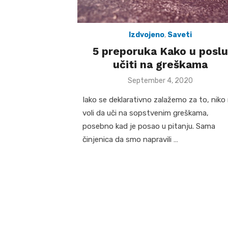
Izdvojeno
,
Saveti
5 preporuka Kako u poslu
učiti na greškama
Posted
September 4, 2020
on
Iako se deklarativno zalažemo za to, niko
voli da uči na sopstvenim greškama,
posebno kad je posao u pitanju. Sama
činjenica da smo napravili …