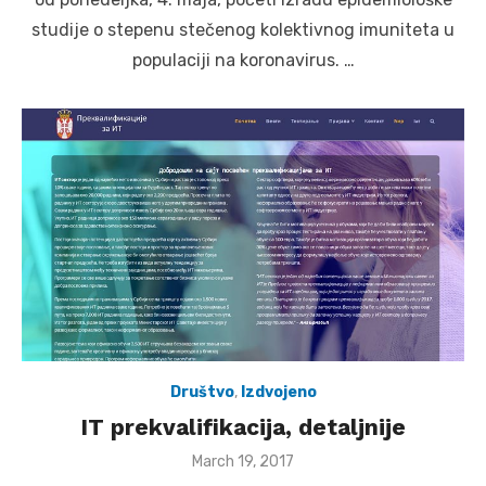
studije o stepenu stečenog kolektivnog imuniteta u
populaciji na koronavirus. …
Društvo
,
Izdvojeno
IT prekvalifikacija, detaljnije
Posted
March 19, 2017
on