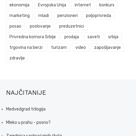
ekonomija
Evropska Unija
internet
konkurs
marketing
mladi
penzioneri
poljoprivreda
posao
poslovanje
preduzetnici
Privredna komora Srbije
prodaja
saveti
srbija
trgovina na berzi
turizam
video
zapošljavanje
zdravlje
NAJČITANIJE
Medvedgrad trilogija
Mleko u prahu - posno?
Zajednica saobraćajnih škola