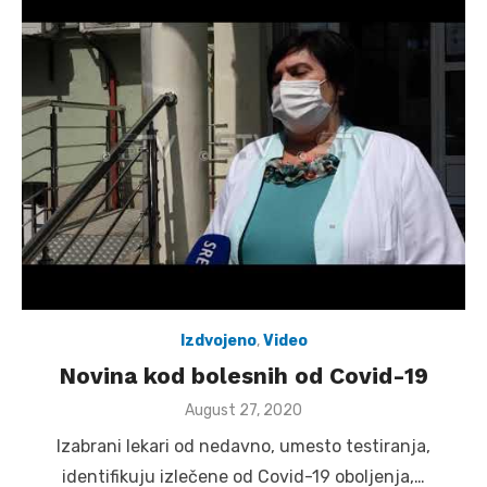
Izdvojeno
,
Video
Novina kod bolesnih od Covid-19
Posted
August 27, 2020
on
Izabrani lekari od nedavno, umesto testiranja,
identifikuju izlečene od Covid-19 oboljenja,…