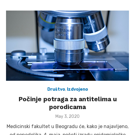
Društvo
,
Izdvojeno
Počinje potraga za antitelima u
porodicama
Posted
May 3, 2020
on
Medicinski fakultet u Beogradu će, kako je najavljeno,
od ponedeljka, 4. maja, početi izradu epidemiološke