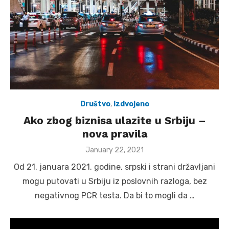
Društvo
,
Izdvojeno
Ako zbog biznisa ulazite u Srbiju –
nova pravila
Posted
January 22, 2021
on
Od 21. januara 2021. godine, srpski i strani državljani
mogu putovati u Srbiju iz poslovnih razloga, bez
negativnog PCR testa. Da bi to mogli da …