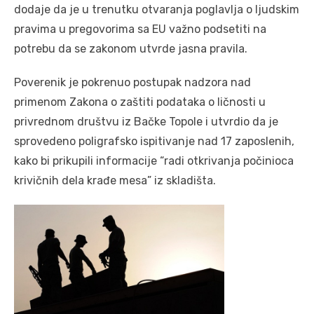
dodaje da je u trenutku otvaranja poglavlja o ljudskim
pravima u pregovorima sa EU važno podsetiti na
potrebu da se zakonom utvrde jasna pravila.
Poverenik je pokrenuo postupak nadzora nad
primenom Zakona o zaštiti podataka o ličnosti u
privrednom društvu iz Bačke Topole i utvrdio da je
sprovedeno poligrafsko ispitivanje nad 17 zaposlenih,
kako bi prikupili informacije “radi otkrivanja počinioca
krivičnih dela krađe mesa” iz skladišta.