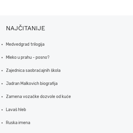
NAJČITANIJE
Medvedgrad trilogija
Mleko u prahu - posno?
Zajednica saobraćajnih škola
Jadran Malkovich biografija
Zamena vozačke dozvole od kuće
Lavaš hleb
Ruska imena