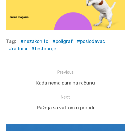
Tag:
nezakonito
poligraf
poslodavac
radnici
testiranje
Post
Previous
navigation
Previous
Kada nema para na računu
post:
Next
Next
Pažnja sa vatrom u prirodi
post: