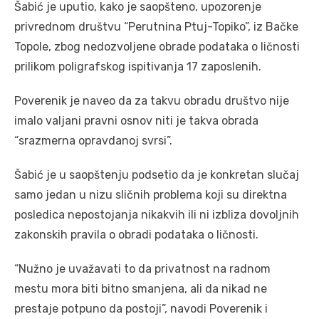
Šabić je uputio, kako je saopšteno, upozorenje
privrednom društvu “Perutnina Ptuj-Topiko”, iz Bačke
Topole, zbog nedozvoljene obrade podataka o ličnosti
prilikom poligrafskog ispitivanja 17 zaposlenih.
Poverenik je naveo da za takvu obradu društvo nije
imalo valjani pravni osnov niti je takva obrada
“srazmerna opravdanoj svrsi”.
Šabić je u saopštenju podsetio da je konkretan slučaj
samo jedan u nizu sličnih problema koji su direktna
posledica nepostojanja nikakvih ili ni izbliza dovoljnih
zakonskih pravila o obradi podataka o ličnosti.
“Nužno je uvažavati to da privatnost na radnom
mestu mora biti bitno smanjena, ali da nikad ne
prestaje potpuno da postoji”, navodi Poverenik i