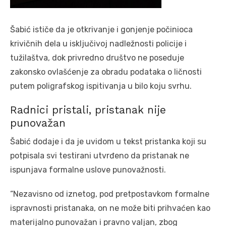
Šabić ističe da je otkrivanje i gonjenje počinioca
krivičnih dela u isključivoj nadležnosti policije i
tužilaštva, dok privredno društvo ne poseduje
zakonsko ovlašćenje za obradu podataka o ličnosti
putem poligrafskog ispitivanja u bilo koju svrhu.
Radnici pristali, pristanak nije
punovažan
Šabić dodaje i da je uvidom u tekst pristanka koji su
potpisala svi testirani utvrđeno da pristanak ne
ispunjava formalne uslove punovažnosti.
“Nezavisno od iznetog, pod pretpostavkom formalne
ispravnosti pristanaka, on ne može biti prihvaćen kao
materijalno punovažan i pravno valjan, zbog