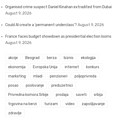
Organised crime suspect Daniel Kinahan extradited from Dubai
August 9, 2026
Could AI create a ‘permanent underclass’?
August 9, 2026
France faces budget showdown as presidential election looms
August 9, 2026
akcije
Beograd
berza
biznis
ekologija
ekonomija
Evropska Unija
internet
konkurs
marketing
mladi
penzioneri
poljoprivreda
posao
poslovanje
preduzetnici
Privredna komora Srbije
prodaja
saveti
srbija
trgovina na berzi
turizam
video
zapošljavanje
zdravlje