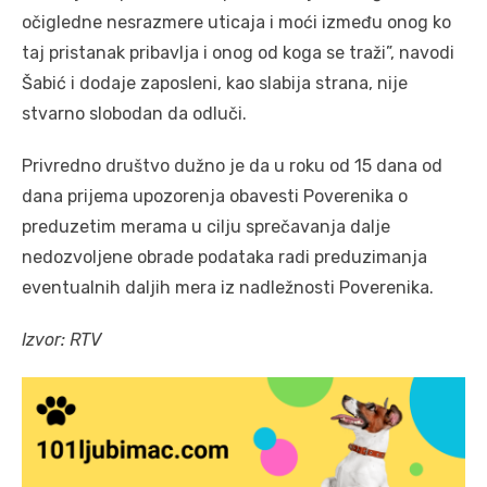
očigledne nesrazmere uticaja i moći između onog ko
taj pristanak pribavlja i onog od koga se traži”, navodi
Šabić i dodaje zaposleni, kao slabija strana, nije
stvarno slobodan da odluči.
Privredno društvo dužno je da u roku od 15 dana od
dana prijema upozorenja obavesti Poverenika o
preduzetim merama u cilju sprečavanja dalje
nedozvoljene obrade podataka radi preduzimanja
eventualnih daljih mera iz nadležnosti Poverenika.
Izvor: RTV