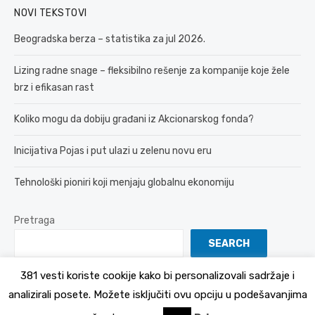
NOVI TEKSTOVI
Beogradska berza – statistika za jul 2026.
Lizing radne snage – fleksibilno rešenje za kompanije koje žele
brz i efikasan rast
Koliko mogu da dobiju građani iz Akcionarskog fonda?
Inicijativa Pojas i put ulazi u zelenu novu eru
Tehnološki pioniri koji menjaju globalnu ekonomiju
Pretraga
SEARCH
381 vesti koriste cookije kako bi personalizovali sadržaje i
analizirali posete. Možete isključiti ovu opciju u podešavanjima
© 2026 381 vesti
Politika Privatnosti