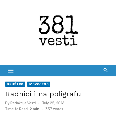
Skip
to
content
DRUŠTVO
IZDVOJENO
Radnici i na poligrafu
Posted
By
Redakcija Vesti
July 25, 2016
on
Time to Read:
2 min
-
357
words