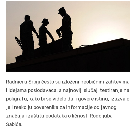
Radnici u Srbiji često su izloženi neobičnim zahtevima
i idejama poslodavaca, a najnoviji slučaj, testiranje na
poligrafu, kako bi se videlo da li govore istinu, izazvalo
je i reakciju poverenika za informacije od javnog
značaja i zaštitu podataka o ličnosti Rodoljuba
Šabića.