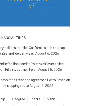
FINANCIAL TIMES
ry dollar is mobile’: California’s rich snap up
 Zealand ‘golden visas’
August 6, 2026
nni Infantino admits ‘mistakes’ over failed
bn Fifa investment plan
August 5, 2026
n says it has reached agreement with Oman on
muz shipping route
August 5, 2026
cije
Beograd
berza
biznis