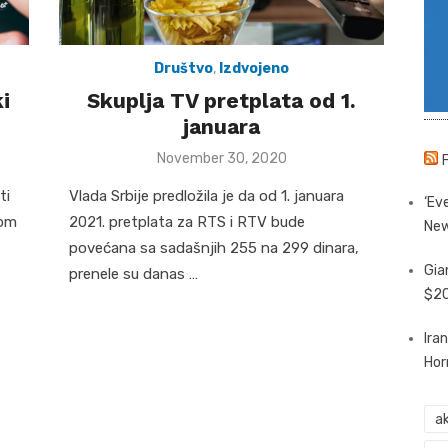
Društvo
,
Izdvojeno
i
Skuplja TV pretplata od 1.
januara
Posted
November 30, 2020
on
ti
Vlada Srbije predložila je da od 1. januara
‘Eve
kom
2021. pretplata za RTS i RTV bude
New
povećana sa sadašnjih 255 na 299 dinara,
Gia
prenele su danas …
$20
Ira
Hor
ak