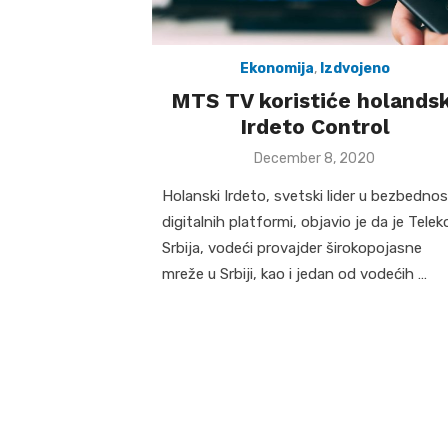
Ekonomija
,
Izdvojeno
MTS TV koristiće holandsk
Irdeto Control
Posted
December 8, 2020
on
Holanski Irdeto, svetski lider u bezbednos
digitalnih platformi, objavio je da je Tele
Srbija, vodeći provajder širokopojasne
mreže u Srbiji, kao i jedan od vodećih …