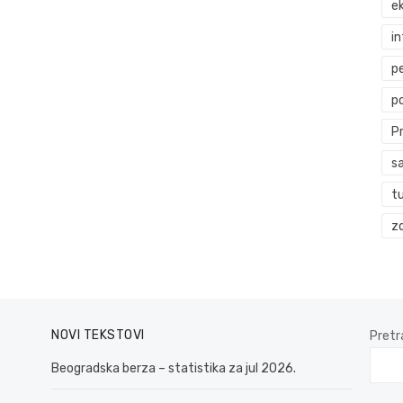
ek
i
p
p
P
s
t
zd
NOVI TEKSTOVI
Pretr
Beogradska berza – statistika za jul 2026.