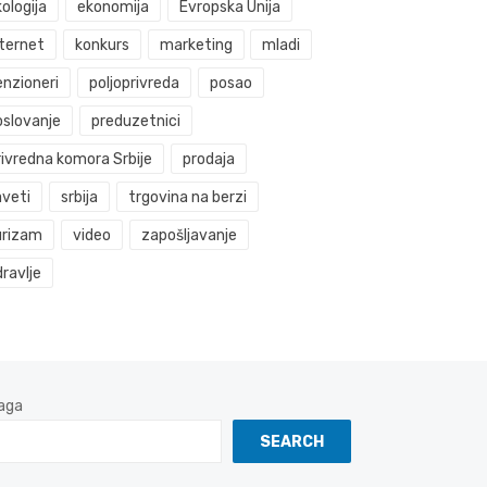
ologija
ekonomija
Evropska Unija
nternet
konkurs
marketing
mladi
enzioneri
poljoprivreda
posao
oslovanje
preduzetnici
rivredna komora Srbije
prodaja
aveti
srbija
trgovina na berzi
urizam
video
zapošljavanje
ravlje
aga
SEARCH