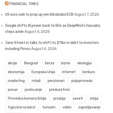
FINANCIAL TIMES
US euro sale to prop up yen blindsided ECB
August 7, 2026
Google shifts AI power back to Brin as DeepMind’s Hassabis
steps aside
August 6, 2026
Jane Street in talks to shift its $11bn in debt to investors
including Pimco
August 6, 2026
akcije
Beograd
berza
biznis
ekologija
ekonomija
Evropska Unija
internet
konkurs
marketing
mladi
penzioneri
poljoprivreda
posao
poslovanje
preduzetnici
Privredna komora Srbije
prodaja
saveti
srbija
trgovina na berzi
turizam
video
zapošljavanje