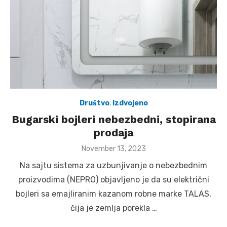
Društvo
,
Izdvojeno
Bugarski bojleri nebezbedni, stopirana
prodaja
Posted
November 13, 2023
on
Na sajtu sistema za uzbunjivanje o nebezbednim
proizvodima (NEPRO) objavljeno je da su električni
bojleri sa emajliranim kazanom robne marke TALAS,
čija je zemlja porekla …