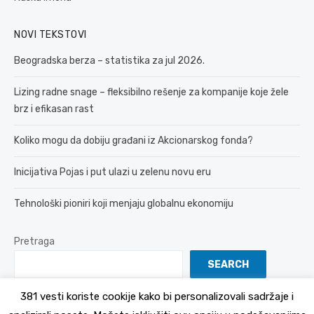
NOVI TEKSTOVI
Beogradska berza – statistika za jul 2026.
Lizing radne snage – fleksibilno rešenje za kompanije koje žele
brz i efikasan rast
Koliko mogu da dobiju građani iz Akcionarskog fonda?
Inicijativa Pojas i put ulazi u zelenu novu eru
Tehnološki pioniri koji menjaju globalnu ekonomiju
Pretraga
SEARCH
381 vesti koriste cookije kako bi personalizovali sadržaje i