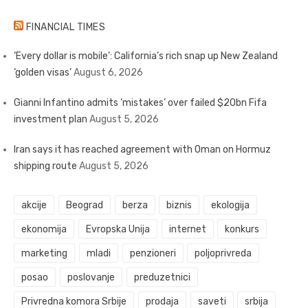
FINANCIAL TIMES
‘Every dollar is mobile’: California’s rich snap up New Zealand
‘golden visas’
August 6, 2026
Gianni Infantino admits ‘mistakes’ over failed $20bn Fifa
investment plan
August 5, 2026
Iran says it has reached agreement with Oman on Hormuz
shipping route
August 5, 2026
akcije
Beograd
berza
biznis
ekologija
ekonomija
Evropska Unija
internet
konkurs
marketing
mladi
penzioneri
poljoprivreda
posao
poslovanje
preduzetnici
Privredna komora Srbije
prodaja
saveti
srbija