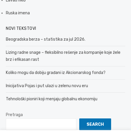
Lavaš hleb
Ruska imena
NOVI TEKSTOVI
Beogradska berza – statistika za jul 2026.
Lizing radne snage – fleksibilno rešenje za kompanije koje žele
brz i efikasan rast
Koliko mogu da dobiju građani iz Akcionarskog fonda?
Inicijativa Pojas i put ulazi u zelenu novu eru
Tehnološki pioniri koji menjaju globalnu ekonomiju
Pretraga
SEARCH