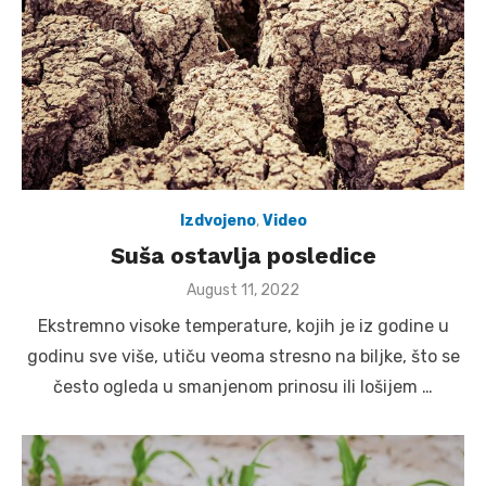
Izdvojeno
,
Video
Suša ostavlja posledice
Posted
August 11, 2022
on
Ekstremno visoke temperature, kojih je iz godine u
godinu sve više, utiču veoma stresno na biljke, što se
često ogleda u smanjenom prinosu ili lošijem …