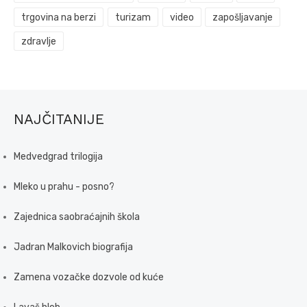
trgovina na berzi
turizam
video
zapošljavanje
zdravlje
NAJČITANIJE
Medvedgrad trilogija
Mleko u prahu - posno?
Zajednica saobraćajnih škola
Jadran Malkovich biografija
Zamena vozačke dozvole od kuće