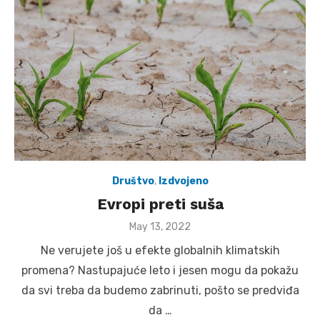
Društvo
,
Izdvojeno
Evropi preti suša
Posted
May 13, 2022
on
Ne verujete još u efekte globalnih klimatskih
promena? Nastupajuće leto i jesen mogu da pokažu
da svi treba da budemo zabrinuti, pošto se predviđa
da …