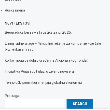
Ruska imena
NOVI TEKSTOVI
Beogradska berza – statistika za jul 2026.
Lizing radne snage – fleksibilno rešenje za kompanije koje žele
brz i efikasan rast
Koliko mogu da dobiju građani iz Akcionarskog fonda?
Inicijativa Pojas i put ulazi u zelenu novu eru
Tehnološki pioniri koji menjaju globalnu ekonomiju
Pretraga
SEARCH