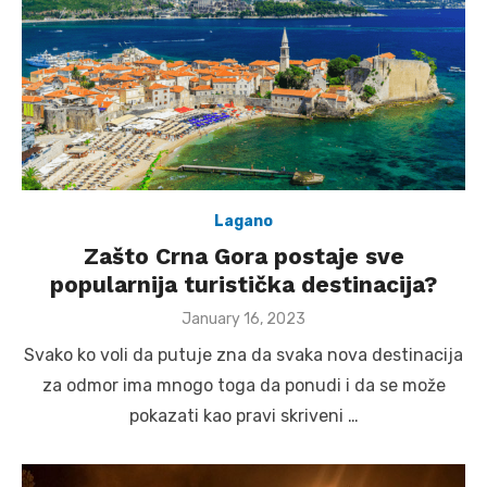
Lagano
Zašto Crna Gora postaje sve
popularnija turistička destinacija?
Posted
January 16, 2023
on
Svako ko voli da putuje zna da svaka nova destinacija
za odmor ima mnogo toga da ponudi i da se može
pokazati kao pravi skriveni …