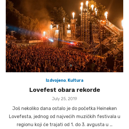
Izdvojeno
,
Kultura
Lovefest obara rekorde
Posted
July 25, 2019
on
Još nekoliko dana ostalo je do početka Heineken
Lovefesta, jednog od najvećih muzičkih festivala u
regionu koji će trajati od 1. do 3. avgusta u …