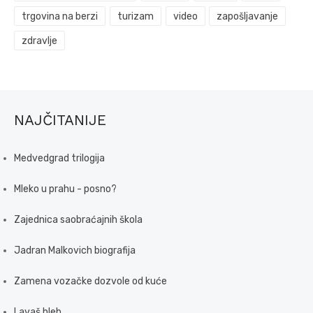
trgovina na berzi
turizam
video
zapošljavanje
zdravlje
NAJČITANIJE
Medvedgrad trilogija
Mleko u prahu - posno?
Zajednica saobraćajnih škola
Jadran Malkovich biografija
Zamena vozačke dozvole od kuće
Lavaš hleb