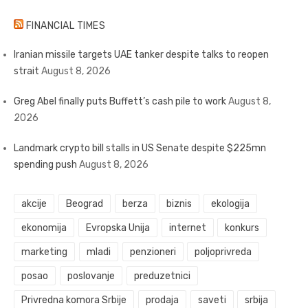
FINANCIAL TIMES
Iranian missile targets UAE tanker despite talks to reopen
strait
August 8, 2026
Greg Abel finally puts Buffett’s cash pile to work
August 8,
2026
Landmark crypto bill stalls in US Senate despite $225mn
spending push
August 8, 2026
akcije
Beograd
berza
biznis
ekologija
ekonomija
Evropska Unija
internet
konkurs
marketing
mladi
penzioneri
poljoprivreda
posao
poslovanje
preduzetnici
Privredna komora Srbije
prodaja
saveti
srbija