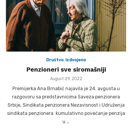
Društvo
,
Izdvojeno
Penzioneri sve siromašniji
Posted
August 29, 2022
on
Premijerka Ana Brnabić najavila je 24. avgusta u
razgovoru sa predstavnicima Saveza penzionera
Srbije, Sindikata penzionera Nezavisnost i Udruženja
sindikata penzionera kumulativno povećanje penzija
u …