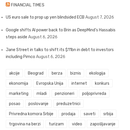
FINANCIAL TIMES
US euro sale to prop up yen blindsided ECB
August 7, 2026
Google shifts AI power back to Brin as DeepMind’s Hassabis
steps aside
August 6, 2026
Jane Street in talks to shift its $11bn in debt to investors
including Pimco
August 6, 2026
akcije
Beograd
berza
biznis
ekologija
ekonomija
Evropska Unija
internet
konkurs
marketing
mladi
penzioneri
poljoprivreda
posao
poslovanje
preduzetnici
Privredna komora Srbije
prodaja
saveti
srbija
trgovina na berzi
turizam
video
zapošljavanje