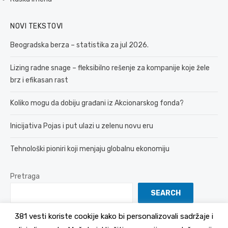
NOVI TEKSTOVI
Beogradska berza – statistika za jul 2026.
Lizing radne snage – fleksibilno rešenje za kompanije koje žele
brz i efikasan rast
Koliko mogu da dobiju građani iz Akcionarskog fonda?
Inicijativa Pojas i put ulazi u zelenu novu eru
Tehnološki pioniri koji menjaju globalnu ekonomiju
Pretraga
SEARCH
381 vesti koriste cookije kako bi personalizovali sadržaje i