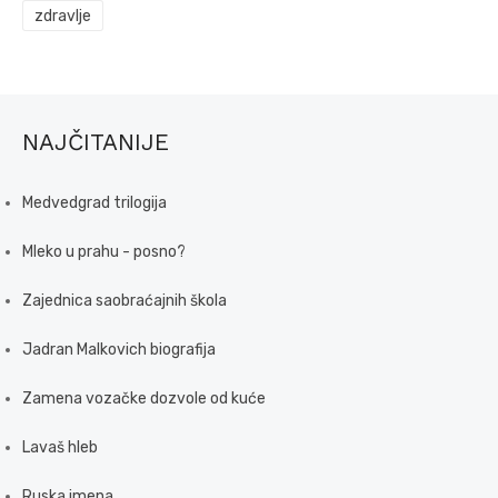
zdravlje
NAJČITANIJE
Medvedgrad trilogija
Mleko u prahu - posno?
Zajednica saobraćajnih škola
Jadran Malkovich biografija
Zamena vozačke dozvole od kuće
Lavaš hleb
Ruska imena