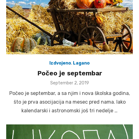
Izdvojeno
,
Lagano
Počeo je septembar
Posted
September 2, 2019
on
Počeo je septembar, a sa njim i nova školska godina,
što je prva asocijacija na mesec pred nama. Iako
kalendarski i astronomski još tri nedelje …