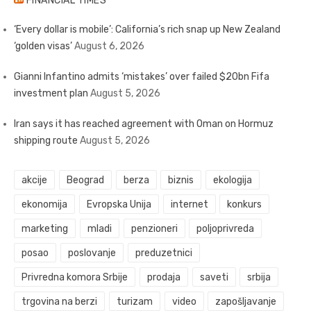
FINANCIAL TIMES
‘Every dollar is mobile’: California’s rich snap up New Zealand
‘golden visas’
August 6, 2026
Gianni Infantino admits ‘mistakes’ over failed $20bn Fifa
investment plan
August 5, 2026
Iran says it has reached agreement with Oman on Hormuz
shipping route
August 5, 2026
akcije
Beograd
berza
biznis
ekologija
ekonomija
Evropska Unija
internet
konkurs
marketing
mladi
penzioneri
poljoprivreda
posao
poslovanje
preduzetnici
Privredna komora Srbije
prodaja
saveti
srbija
trgovina na berzi
turizam
video
zapošljavanje