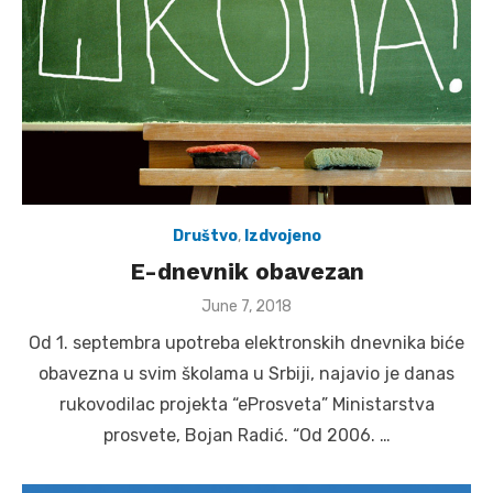
Društvo
,
Izdvojeno
E-dnevnik obavezan
Posted
June 7, 2018
on
Od 1. septembra upotreba elektronskih dnevnika biće
obavezna u svim školama u Srbiji, najavio je danas
rukovodilac projekta “eProsveta” Ministarstva
prosvete, Bojan Radić. “Od 2006. …