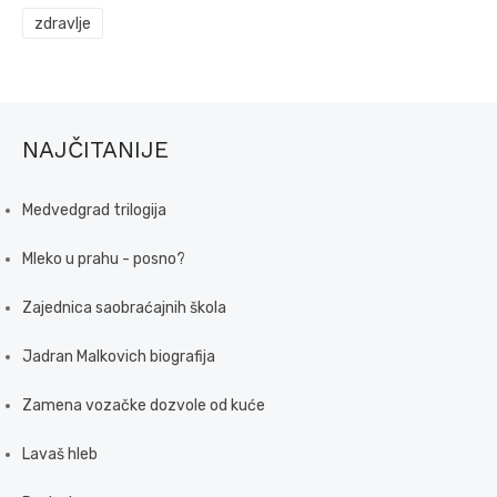
zdravlje
NAJČITANIJE
Medvedgrad trilogija
Mleko u prahu - posno?
Zajednica saobraćajnih škola
Jadran Malkovich biografija
Zamena vozačke dozvole od kuće
Lavaš hleb