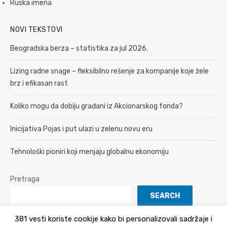
Ruska imena
NOVI TEKSTOVI
Beogradska berza – statistika za jul 2026.
Lizing radne snage – fleksibilno rešenje za kompanije koje žele
brz i efikasan rast
Koliko mogu da dobiju građani iz Akcionarskog fonda?
Inicijativa Pojas i put ulazi u zelenu novu eru
Tehnološki pioniri koji menjaju globalnu ekonomiju
Pretraga
SEARCH
381 vesti koriste cookije kako bi personalizovali sadržaje i