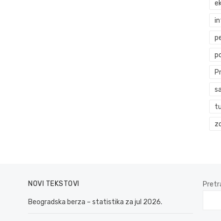
ek
i
p
p
P
s
t
zd
NOVI TEKSTOVI
Pretr
Beogradska berza – statistika za jul 2026.