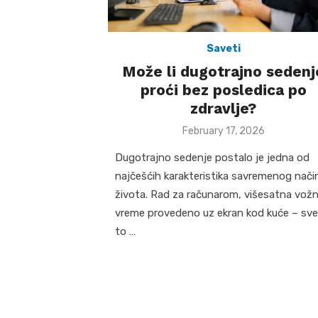
Saveti
Može li dugotrajno sedenj
proći bez posledica po
zdravlje?
Posted
February 17, 2026
on
Dugotrajno sedenje postalo je jedna od
najčešćih karakteristika savremenog nači
života. Rad za računarom, višesatna vožn
vreme provedeno uz ekran kod kuće – sve
to …