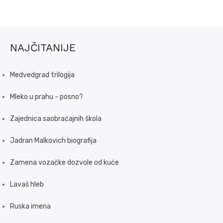
NAJČITANIJE
Medvedgrad trilogija
Mleko u prahu - posno?
Zajednica saobraćajnih škola
Jadran Malkovich biografija
Zamena vozačke dozvole od kuće
Lavaš hleb
Ruska imena