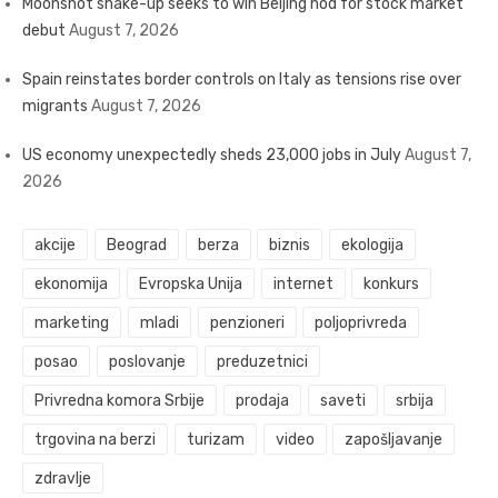
Moonshot shake-up seeks to win Beijing nod for stock market
debut
August 7, 2026
Spain reinstates border controls on Italy as tensions rise over
migrants
August 7, 2026
US economy unexpectedly sheds 23,000 jobs in July
August 7,
2026
akcije
Beograd
berza
biznis
ekologija
ekonomija
Evropska Unija
internet
konkurs
marketing
mladi
penzioneri
poljoprivreda
posao
poslovanje
preduzetnici
Privredna komora Srbije
prodaja
saveti
srbija
trgovina na berzi
turizam
video
zapošljavanje
zdravlje