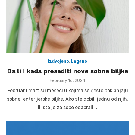
Izdvojeno
,
Lagano
Da li i kada presaditi nove sobne biljke
Posted
February 16, 2024
on
Februar i mart su meseci u kojima se često poklanjaju
sobne, enterijerske biljke. Ako ste dobili jednu od njih,
ili ste je za sebe odabrali …