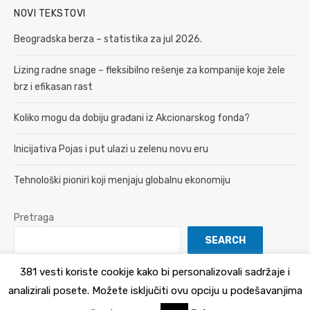
NOVI TEKSTOVI
Beogradska berza – statistika za jul 2026.
Lizing radne snage – fleksibilno rešenje za kompanije koje žele
brz i efikasan rast
Koliko mogu da dobiju građani iz Akcionarskog fonda?
Inicijativa Pojas i put ulazi u zelenu novu eru
Tehnološki pioniri koji menjaju globalnu ekonomiju
Pretraga
SEARCH
381 vesti koriste cookije kako bi personalizovali sadržaje i
analizirali posete. Možete isključiti ovu opciju u podešavanjima
© 2026 381 vesti
Politika Privatnosti