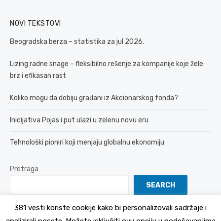
NOVI TEKSTOVI
Beogradska berza – statistika za jul 2026.
Lizing radne snage – fleksibilno rešenje za kompanije koje žele
brz i efikasan rast
Koliko mogu da dobiju građani iz Akcionarskog fonda?
Inicijativa Pojas i put ulazi u zelenu novu eru
Tehnološki pioniri koji menjaju globalnu ekonomiju
Pretraga
SEARCH
381 vesti koriste cookije kako bi personalizovali sadržaje i