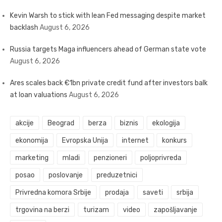
Kevin Warsh to stick with lean Fed messaging despite market
backlash
August 6, 2026
Russia targets Maga influencers ahead of German state vote
August 6, 2026
Ares scales back €1bn private credit fund after investors balk
at loan valuations
August 6, 2026
akcije
Beograd
berza
biznis
ekologija
ekonomija
Evropska Unija
internet
konkurs
marketing
mladi
penzioneri
poljoprivreda
posao
poslovanje
preduzetnici
Privredna komora Srbije
prodaja
saveti
srbija
trgovina na berzi
turizam
video
zapošljavanje