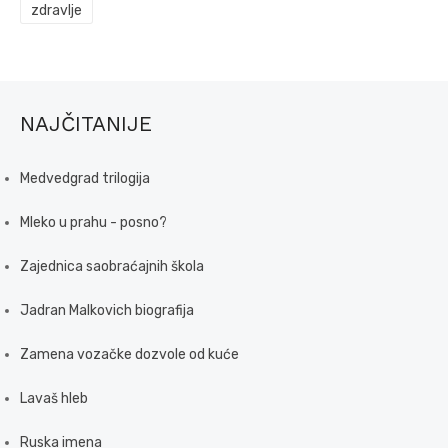
zdravlje
NAJČITANIJE
Medvedgrad trilogija
Mleko u prahu - posno?
Zajednica saobraćajnih škola
Jadran Malkovich biografija
Zamena vozačke dozvole od kuće
Lavaš hleb
Ruska imena