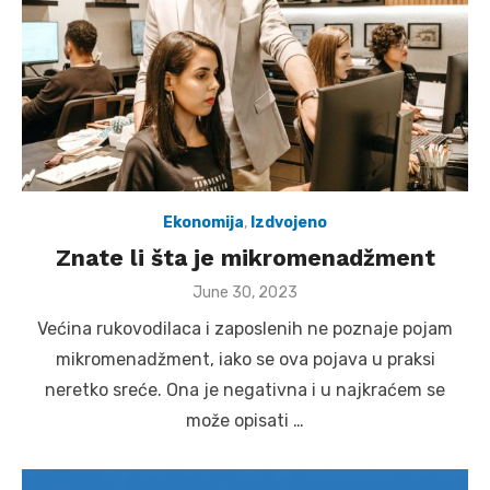
Ekonomija
,
Izdvojeno
Znate li šta je mikromenadžment
Posted
June 30, 2023
on
Većina rukovodilaca i zaposlenih ne poznaje pojam
mikromenadžment, iako se ova pojava u praksi
neretko sreće. Ona je negativna i u najkraćem se
može opisati …