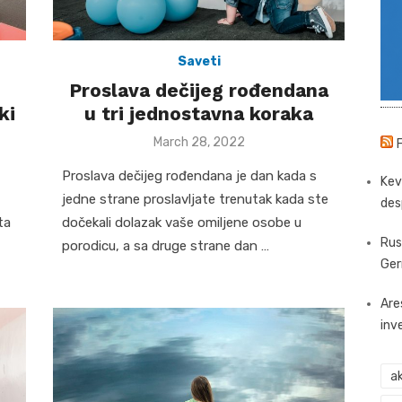
Saveti
Proslava dečijeg rođendana
ki
u tri jednostavna koraka
Posted
March 28, 2022
on
Proslava dečijeg rođendana je dan kada s
Kev
jedne strane proslavljate trenutak kada ste
des
ta
dočekali dolazak vaše omiljene osobe u
Rus
porodicu, a sa druge strane dan …
Ger
Are
inv
ak