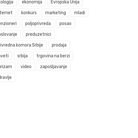
ologija
ekonomija
Evropska Unija
nternet
konkurs
marketing
mladi
enzioneri
poljoprivreda
posao
oslovanje
preduzetnici
rivredna komora Srbije
prodaja
aveti
srbija
trgovina na berzi
urizam
video
zapošljavanje
ravlje