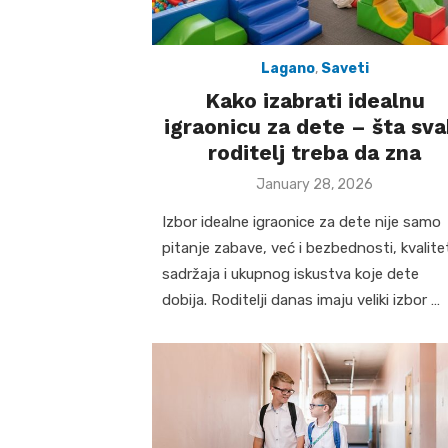
Lagano
,
Saveti
Kako izabrati idealnu
igraonicu za dete – šta sva
roditelj treba da zna
Posted
January 28, 2026
on
Izbor idealne igraonice za dete nije samo
pitanje zabave, već i bezbednosti, kvalite
sadržaja i ukupnog iskustva koje dete
dobija. Roditelji danas imaju veliki izbor …