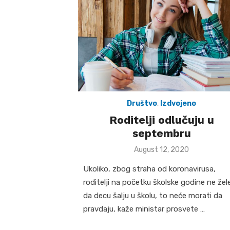
Društvo
,
Izdvojeno
Roditelji odlučuju u
septembru
Posted
August 12, 2020
on
Ukoliko, zbog straha od koronavirusa,
roditelji na početku školske godine ne žel
da decu šalju u školu, to neće morati da
pravdaju, kaže ministar prosvete …