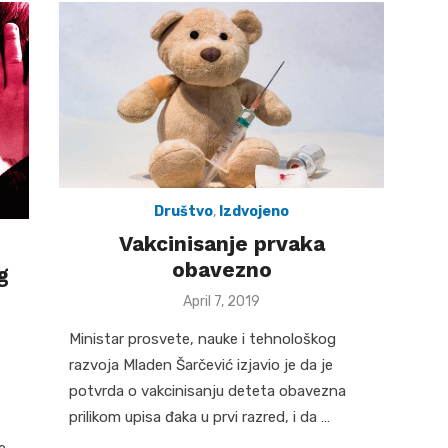
Društvo
,
Izdvojeno
Vakcinisanje prvaka
obavezno
g
Posted
April 7, 2019
on
Ministar prosvete, nauke i tehnološkog
razvoja Mladen Šarčević izjavio je da je
potvrda o vakcinisanju deteta obavezna
prilikom upisa đaka u prvi razred, i da …
e