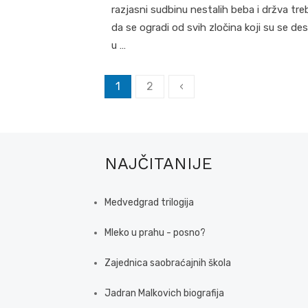
razjasni sudbinu nestalih beba i držva tre
da se ogradi od svih zločina koji su se desi
u …
Posts
1
2
‹
pagination
NAJČITANIJE
Medvedgrad trilogija
Mleko u prahu - posno?
Zajednica saobraćajnih škola
Jadran Malkovich biografija