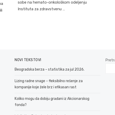
sobe na hemato-onkološkom odeljenju
ba
Instituta za zdravstvenu …
li
NOVI TEKSTOVI
Pretr
Beogradska berza – statistika za jul 2026.
Lizing radne snage – fleksibilno rešenje za
kompanije koje žele brz i efikasan rast
Koliko mogu da dobiju građani iz Akcionarskog
fonda?