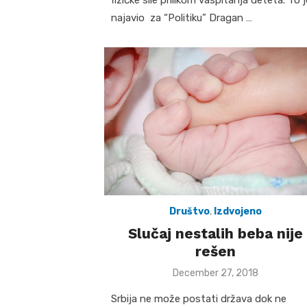
najavio za “Politiku” Dragan …
Društvo
,
Izdvojeno
Slučaj nestalih beba nije
rešen
Posted
December 27, 2018
on
Srbija ne može postati država dok ne