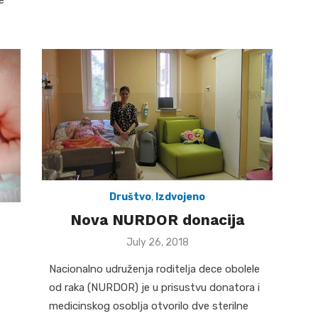
Društvo
,
Izdvojeno
Nova NURDOR donacija
Posted
July 26, 2018
on
Nacionalno udruženja roditelja dece obolele
od raka (NURDOR) je u prisustvu donatora i
medicinskog osoblja otvorilo dve sterilne