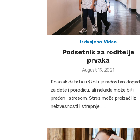
Izdvojeno
,
Video
Podsetnik za roditelje
prvaka
Posted
August 19, 2021
on
Polazak deteta u školu je radostan dogad
za dete i porodicu, ali nekada može biti
praćen i stresom. Stres može proizaći iz
neizvesnosti i strepnje… …