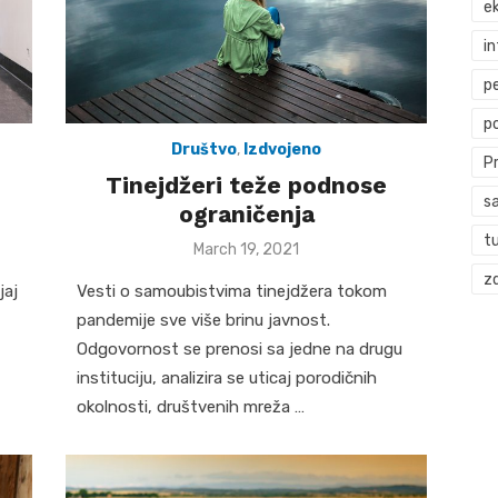
ek
i
p
p
Društvo
,
Izdvojeno
P
Tinejdžeri teže podnose
s
ograničenja
t
Posted
March 19, 2021
on
zd
jaj
Vesti o samoubistvima tinejdžera tokom
pandemije sve više brinu javnost.
Odgovornost se prenosi sa jedne na drugu
instituciju, analizira se uticaj porodičnih
okolnosti, društvenih mreža …