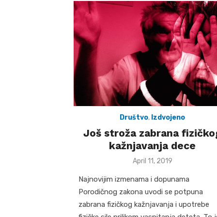
Društvo
,
Izdvojeno
Još stroža zabrana fizičko
kažnjavanja dece
Posted
April 11, 2019
on
Najnovijim izmenama i dopunama
Porodičnog zakona uvodi se potpuna
zabrana fizičkog kažnjavanja i upotrebe
fizičke sile prilikom vaspitanja deteta. To j