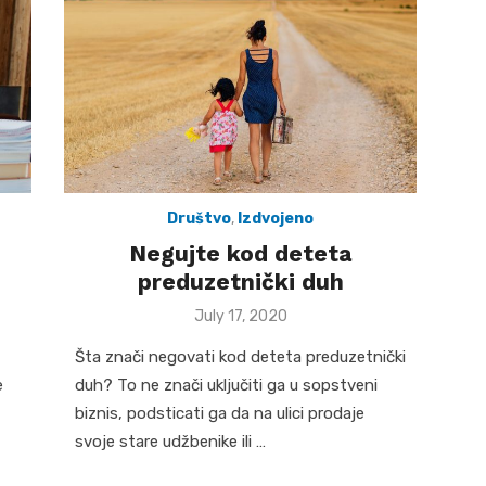
Društvo
,
Izdvojeno
Negujte kod deteta
preduzetnički duh
Posted
July 17, 2020
on
Šta znači negovati kod deteta preduzetnički
e
duh? To ne znači uključiti ga u sopstveni
biznis, podsticati ga da na ulici prodaje
svoje stare udžbenike ili …