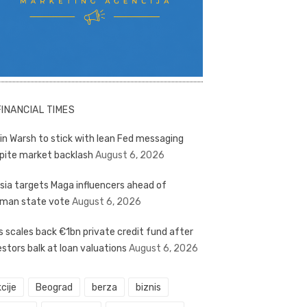
FINANCIAL TIMES
in Warsh to stick with lean Fed messaging
pite market backlash
August 6, 2026
sia targets Maga influencers ahead of
man state vote
August 6, 2026
s scales back €1bn private credit fund after
estors balk at loan valuations
August 6, 2026
cije
Beograd
berza
biznis