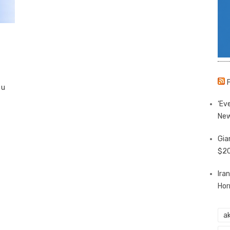
 u
‘Eve
New
Gia
$20
Ira
Hor
ak