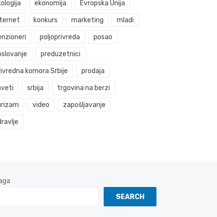
ologija
ekonomija
Evropska Unija
nternet
konkurs
marketing
mladi
enzioneri
poljoprivreda
posao
oslovanje
preduzetnici
rivredna komora Srbije
prodaja
aveti
srbija
trgovina na berzi
urizam
video
zapošljavanje
ravlje
aga
SEARCH