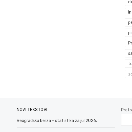
ek
i
p
p
P
s
t
zd
NOVI TEKSTOVI
Pretr
Beogradska berza – statistika za jul 2026.