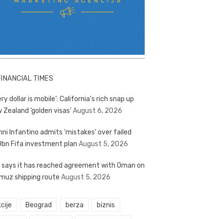
FINANCIAL TIMES
ry dollar is mobile’: California’s rich snap up
 Zealand ‘golden visas’
August 6, 2026
nni Infantino admits ‘mistakes’ over failed
bn Fifa investment plan
August 5, 2026
n says it has reached agreement with Oman on
muz shipping route
August 5, 2026
cije
Beograd
berza
biznis