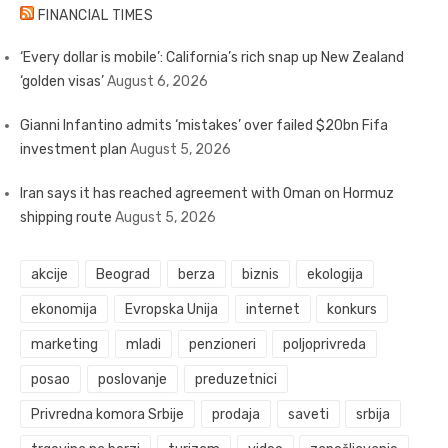
FINANCIAL TIMES
‘Every dollar is mobile’: California’s rich snap up New Zealand
‘golden visas’
August 6, 2026
Gianni Infantino admits ‘mistakes’ over failed $20bn Fifa
investment plan
August 5, 2026
Iran says it has reached agreement with Oman on Hormuz
shipping route
August 5, 2026
akcije
Beograd
berza
biznis
ekologija
ekonomija
Evropska Unija
internet
konkurs
marketing
mladi
penzioneri
poljoprivreda
posao
poslovanje
preduzetnici
Privredna komora Srbije
prodaja
saveti
srbija