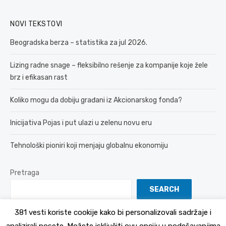
NOVI TEKSTOVI
Beogradska berza – statistika za jul 2026.
Lizing radne snage – fleksibilno rešenje za kompanije koje žele
brz i efikasan rast
Koliko mogu da dobiju građani iz Akcionarskog fonda?
Inicijativa Pojas i put ulazi u zelenu novu eru
Tehnološki pioniri koji menjaju globalnu ekonomiju
Pretraga
SEARCH
381 vesti koriste cookije kako bi personalizovali sadržaje i