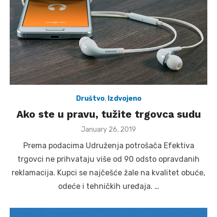
Društvo
,
Izdvojeno
Ako ste u pravu, tužite trgovca sudu
Posted
January 26, 2019
on
Prema podacima Udruženja potrošača Efektiva
trgovci ne prihvataju više od 90 odsto opravdanih
reklamacija. Kupci se najčešće žale na kvalitet obuće,
odeće i tehničkih uređaja. …