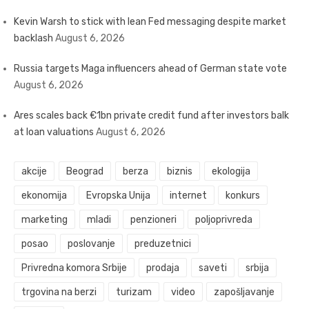
Kevin Warsh to stick with lean Fed messaging despite market
backlash
August 6, 2026
Russia targets Maga influencers ahead of German state vote
August 6, 2026
Ares scales back €1bn private credit fund after investors balk
at loan valuations
August 6, 2026
akcije
Beograd
berza
biznis
ekologija
ekonomija
Evropska Unija
internet
konkurs
marketing
mladi
penzioneri
poljoprivreda
posao
poslovanje
preduzetnici
Privredna komora Srbije
prodaja
saveti
srbija
trgovina na berzi
turizam
video
zapošljavanje