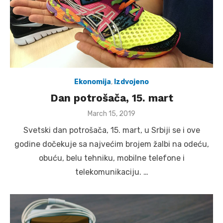
Ekonomija
,
Izdvojeno
Dan potrošača, 15. mart
Posted
March 15, 2019
on
Svetski dan potrošača, 15. mart, u Srbiji se i ove
godine dočekuje sa najvećim brojem žalbi na odeću,
obuću, belu tehniku, mobilne telefone i
telekomunikaciju. …