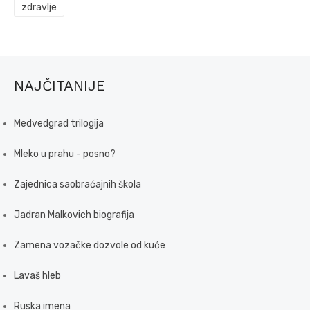
zdravlje
NAJČITANIJE
Medvedgrad trilogija
Mleko u prahu - posno?
Zajednica saobraćajnih škola
Jadran Malkovich biografija
Zamena vozačke dozvole od kuće
Lavaš hleb
Ruska imena