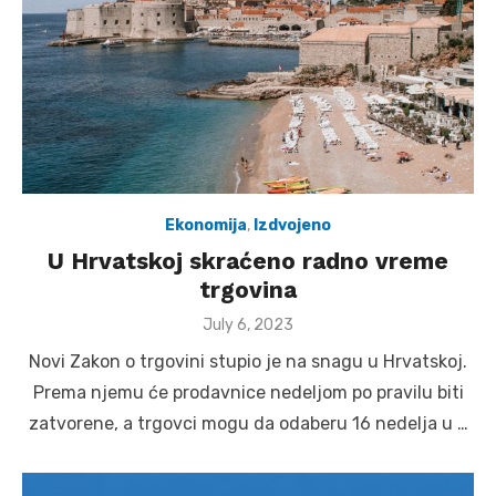
Ekonomija
,
Izdvojeno
U Hrvatskoj skraćeno radno vreme
trgovina
Posted
July 6, 2023
on
Novi Zakon o trgovini stupio je na snagu u Hrvatskoj.
Prema njemu će prodavnice nedeljom po pravilu biti
zatvorene, a trgovci mogu da odaberu 16 nedelja u …