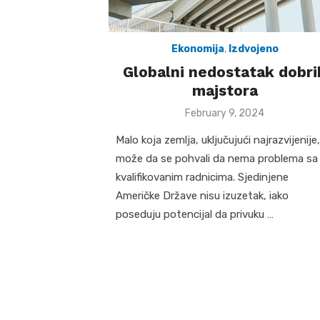
Ekonomija
,
Izdvojeno
Globalni nedostatak dobri
majstora
Posted
February 9, 2024
on
Malo koja zemlja, uključujući najrazvijenije,
može da se pohvali da nema problema sa
kvalifikovanim radnicima. Sjedinjene
Američke Države nisu izuzetak, iako
poseduju potencijal da privuku …