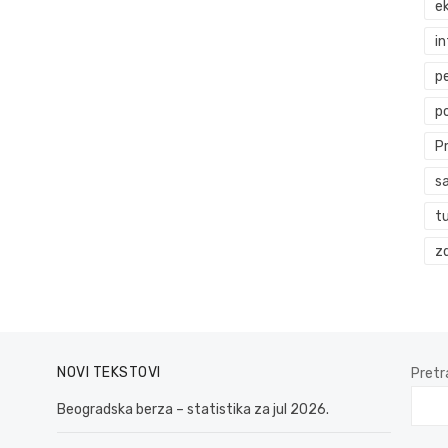
ek
i
p
p
P
s
t
zd
NOVI TEKSTOVI
Pretr
Beogradska berza – statistika za jul 2026.