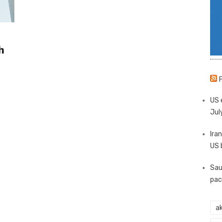
h
US 
Jul
Iran
US 
Sau
pac
ak