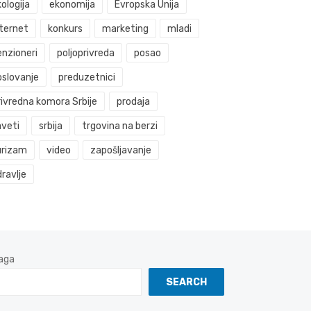
ologija
ekonomija
Evropska Unija
nternet
konkurs
marketing
mladi
enzioneri
poljoprivreda
posao
oslovanje
preduzetnici
rivredna komora Srbije
prodaja
aveti
srbija
trgovina na berzi
urizam
video
zapošljavanje
ravlje
aga
SEARCH