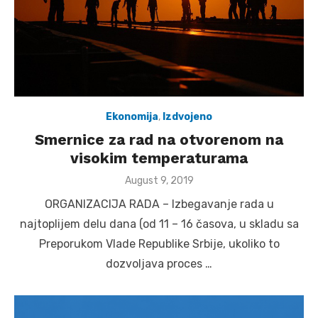
Ekonomija
,
Izdvojeno
Smernice za rad na otvorenom na
visokim temperaturama
Posted
August 9, 2019
on
ORGANIZACIJA RADA – Izbegavanje rada u
najtoplijem delu dana (od 11 – 16 časova, u skladu sa
Preporukom Vlade Republike Srbije, ukoliko to
dozvoljava proces …