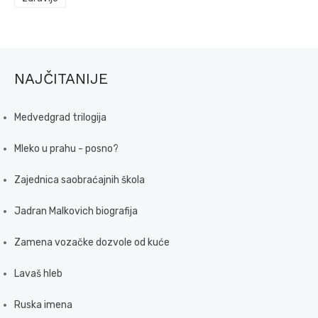
NAJČITANIJE
Medvedgrad trilogija
Mleko u prahu - posno?
Zajednica saobraćajnih škola
Jadran Malkovich biografija
Zamena vozačke dozvole od kuće
Lavaš hleb
Ruska imena