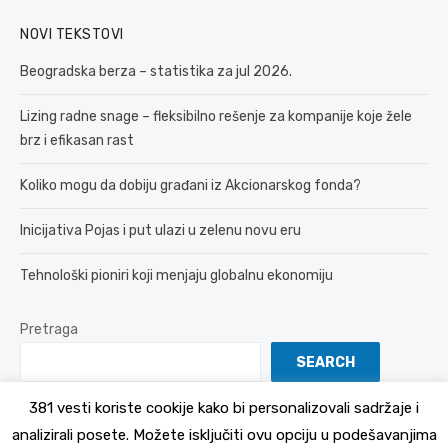
NOVI TEKSTOVI
Beogradska berza – statistika za jul 2026.
Lizing radne snage – fleksibilno rešenje za kompanije koje žele
brz i efikasan rast
Koliko mogu da dobiju građani iz Akcionarskog fonda?
Inicijativa Pojas i put ulazi u zelenu novu eru
Tehnološki pioniri koji menjaju globalnu ekonomiju
Pretraga
SEARCH
381 vesti koriste cookije kako bi personalizovali sadržaje i
analizirali posete. Možete isključiti ovu opciju u podešavanjima