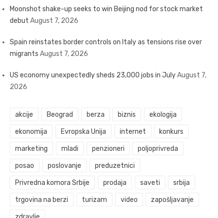
Moonshot shake-up seeks to win Beijing nod for stock market
debut
August 7, 2026
Spain reinstates border controls on Italy as tensions rise over
migrants
August 7, 2026
US economy unexpectedly sheds 23,000 jobs in July
August 7,
2026
akcije
Beograd
berza
biznis
ekologija
ekonomija
Evropska Unija
internet
konkurs
marketing
mladi
penzioneri
poljoprivreda
posao
poslovanje
preduzetnici
Privredna komora Srbije
prodaja
saveti
srbija
trgovina na berzi
turizam
video
zapošljavanje
zdravlje