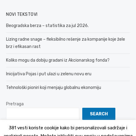
NOVI TEKSTOVI
Beogradska berza – statistika za jul 2026.
Lizing radne snage – fleksibilno rešenje za kompanije koje žele
brz i efikasan rast
Koliko mogu da dobiju građani iz Akcionarskog fonda?
Inicijativa Pojas i put ulazi u zelenu novu eru
Tehnološki pioniri koji menjaju globalnu ekonomiju
Pretraga
SEARCH
381 vesti koriste cookije kako bi personalizovali sadržaje i