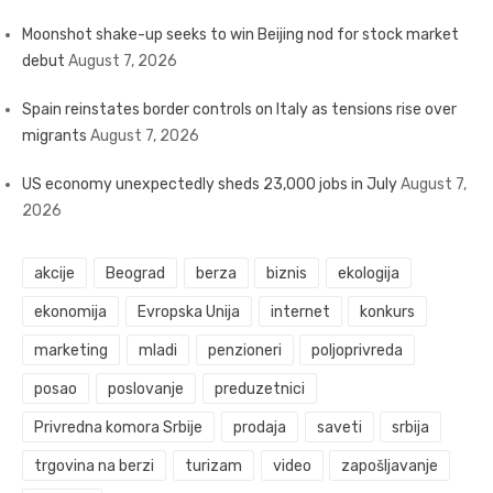
Moonshot shake-up seeks to win Beijing nod for stock market
debut
August 7, 2026
Spain reinstates border controls on Italy as tensions rise over
migrants
August 7, 2026
US economy unexpectedly sheds 23,000 jobs in July
August 7,
2026
akcije
Beograd
berza
biznis
ekologija
ekonomija
Evropska Unija
internet
konkurs
marketing
mladi
penzioneri
poljoprivreda
posao
poslovanje
preduzetnici
Privredna komora Srbije
prodaja
saveti
srbija
trgovina na berzi
turizam
video
zapošljavanje