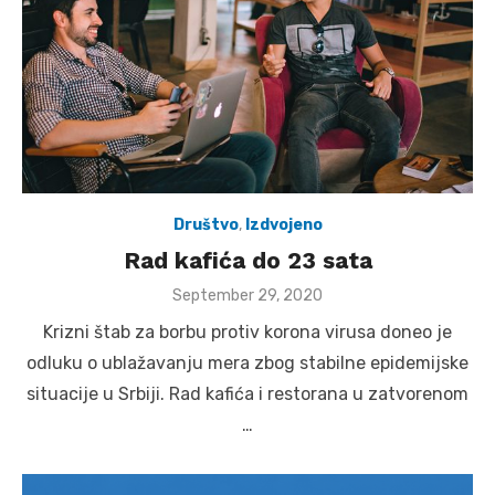
Društvo
,
Izdvojeno
Rad kafića do 23 sata
Posted
September 29, 2020
on
Krizni štab za borbu protiv korona virusa doneo je
odluku o ublažavanju mera zbog stabilne epidemijske
situacije u Srbiji. Rad kafića i restorana u zatvorenom
…