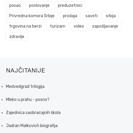
posao
poslovanje
preduzetnici
Privredna komora Srbije
prodaja
saveti
srbija
trgovina na berzi
turizam
video
zapošljavanje
zdravlje
NAJČITANIJE
Medvedgrad trilogija
Mleko u prahu - posno?
Zajednica saobraćajnih škola
Jadran Malkovich biografija