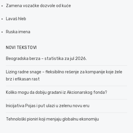
Zamena vozačke dozvole od kuće
Lavaš hleb
Ruska imena
NOVI TEKSTOVI
Beogradska berza – statistika za jul 2026.
Lizing radne snage – fleksibilno rešenje za kompanije koje žele
brz i efikasan rast
Koliko mogu da dobiju građani iz Akcionarskog fonda?
Inicijativa Pojas i put ulazi u zelenu novu eru
Tehnološki pioniri koji menjaju globalnu ekonomiju