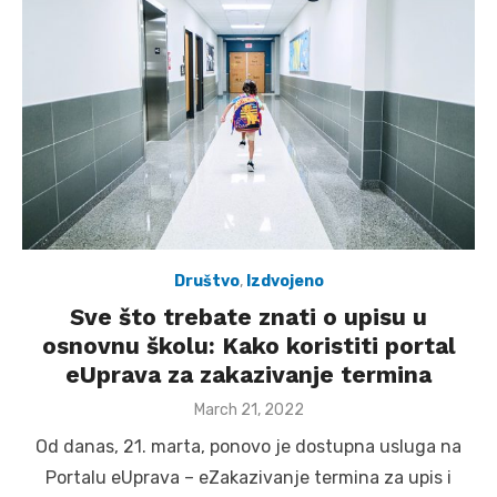
Društvo
,
Izdvojeno
Sve što trebate znati o upisu u
osnovnu školu: Kako koristiti portal
eUprava za zakazivanje termina
Posted
March 21, 2022
on
Od danas, 21. marta, ponovo je dostupna usluga na
Portalu eUprava – eZakazivanje termina za upis i