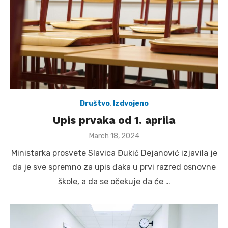
Društvo
,
Izdvojeno
Upis prvaka od 1. aprila
Posted
March 18, 2024
on
Ministarka prosvete Slavica Đukić Dejanović izjavila je
da je sve spremno za upis đaka u prvi razred osnovne
škole, a da se očekuje da će …