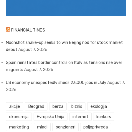
FINANCIAL TIMES
Moonshot shake-up seeks to win Beijing nod for stock market
debut
August 7, 2026
Spain reinstates border controls on Italy as tensions rise over
migrants
August 7, 2026
US economy unexpectedly sheds 23,000 jobs in July
August 7,
2026
akcije
Beograd
berza
biznis
ekologija
ekonomija
Evropska Unija
internet
konkurs
marketing
mladi
penzioneri
poljoprivreda