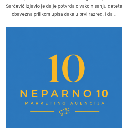
Šarčević izjavio je da je potvrda o vakcinisanju deteta
obavezna prilikom upisa đaka u prvi razred, i da …