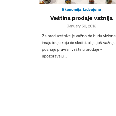
Ekonomija
,
Izdvojeno
Veština prodaje važnija
Posted
January 30, 2016
on
Za preduzetnike je važno da budu vizionari
imaju ideju koju će slediti, ali je još važnij
poznaju pravila i veštinu prodaje –
upozoravaju …