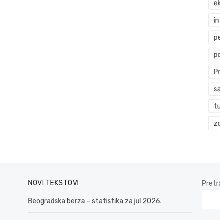
ek
i
p
p
P
s
t
zd
NOVI TEKSTOVI
Pretr
Beogradska berza – statistika za jul 2026.