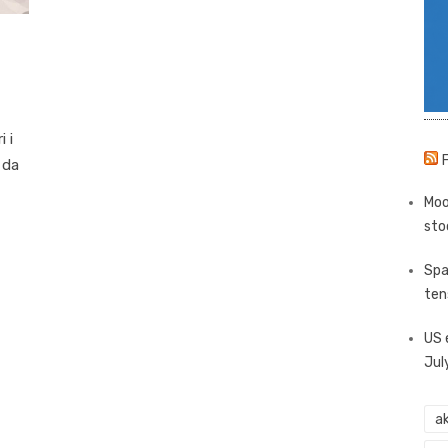
 i
e da
Moo
sto
Spa
ten
US 
Jul
ak