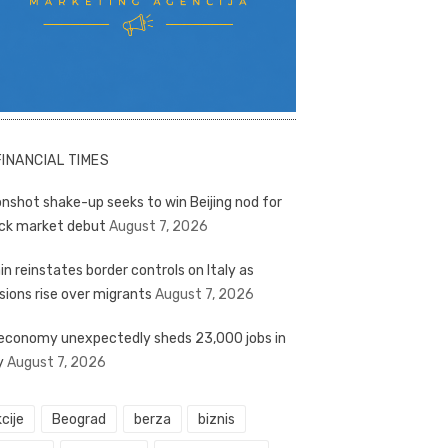
FINANCIAL TIMES
nshot shake-up seeks to win Beijing nod for
ck market debut
August 7, 2026
in reinstates border controls on Italy as
sions rise over migrants
August 7, 2026
economy unexpectedly sheds 23,000 jobs in
y
August 7, 2026
cije
Beograd
berza
biznis