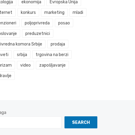
ologija
ekonomija
Evropska Unija
nternet
konkurs
marketing
mladi
enzioneri
poljoprivreda
posao
oslovanje
preduzetnici
rivredna komora Srbije
prodaja
aveti
srbija
trgovina na berzi
urizam
video
zapošljavanje
ravlje
aga
SEARCH