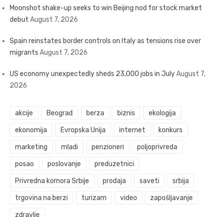
Moonshot shake-up seeks to win Beijing nod for stock market
debut
August 7, 2026
Spain reinstates border controls on Italy as tensions rise over
migrants
August 7, 2026
US economy unexpectedly sheds 23,000 jobs in July
August 7,
2026
akcije
Beograd
berza
biznis
ekologija
ekonomija
Evropska Unija
internet
konkurs
marketing
mladi
penzioneri
poljoprivreda
posao
poslovanje
preduzetnici
Privredna komora Srbije
prodaja
saveti
srbija
trgovina na berzi
turizam
video
zapošljavanje
zdravlje