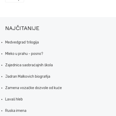
NAJČITANIJE
Medvedgrad trilogija
Mleko u prahu - posno?
Zajednica saobraćajnih škola
Jadran Malkovich biografija
Zamena vozačke dozvole od kuće
Lavaš hleb
Ruska imena