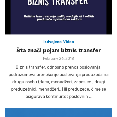
Izdvojeno
,
Video
Šta znači pojam biznis transfer
Posted
February 26, 2018
on
Biznis transfer, odnosno prenos poslovanja,
podrazumeva prenošenje poslovanja preduzeća na
drugu osobu (deca, menadžeri, zaposleni, drugi
preduzetnici, menadžeri…) ili preduzeće, čime se
osigurava kontinuitet poslovnih …