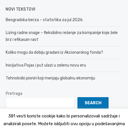
NOVI TEKSTOVI
Beogradska berza – statistika za jul 2026.
Lizing radne snage – fleksibilno rešenje za kompanije koje žele
brz i efikasan rast
Koliko mogu da dobiju građani iz Akcionarskog fonda?
Inicijativa Pojas i put ulazi u zelenu novu eru
Tehnološki pioniri koji menjaju globalnu ekonomiju
Pretraga
SEARCH
381 vesti koriste cookije kako bi personalizovali sadržaje i
analizirali posete. Možete isključiti ovu opciju u podešavanjima