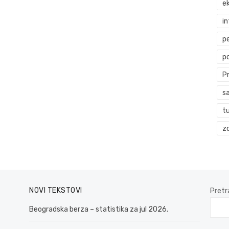
ek
i
p
p
P
s
t
zd
NOVI TEKSTOVI
Pretr
Beogradska berza – statistika za jul 2026.