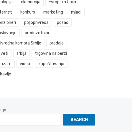
ologija
ekonomija
Evropska Unija
nternet
konkurs
marketing
mladi
enzioneri
poljoprivreda
posao
oslovanje
preduzetnici
rivredna komora Srbije
prodaja
aveti
srbija
trgovina na berzi
urizam
video
zapošljavanje
ravlje
aga
SEARCH