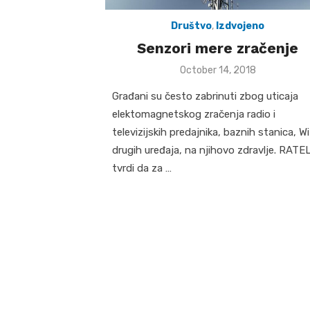
Društvo
,
Izdvojeno
Senzori mere zračenje
Posted
October 14, 2018
on
Građani su često zabrinuti zbog uticaja
elektomagnetskog zračenja radio i
televizijskih predajnika, baznih stanica, WiF
drugih uređaja, na njihovo zdravlje. RATE
tvrdi da za …