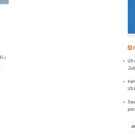
i i
US 
L
Jul
Iran
US 
Sau
pac
ak