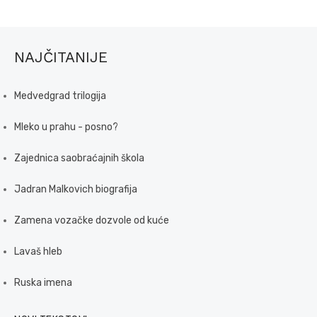
NAJČITANIJE
Medvedgrad trilogija
Mleko u prahu - posno?
Zajednica saobraćajnih škola
Jadran Malkovich biografija
Zamena vozačke dozvole od kuće
Lavaš hleb
Ruska imena