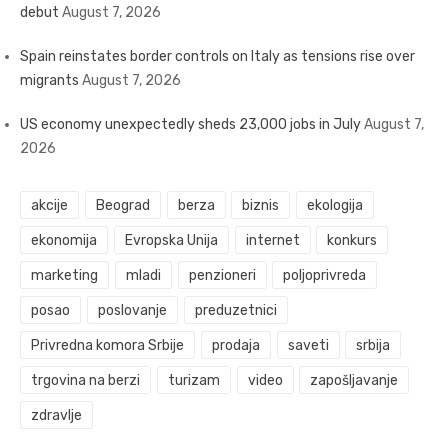
debut
August 7, 2026
Spain reinstates border controls on Italy as tensions rise over
migrants
August 7, 2026
US economy unexpectedly sheds 23,000 jobs in July
August 7,
2026
akcije
Beograd
berza
biznis
ekologija
ekonomija
Evropska Unija
internet
konkurs
marketing
mladi
penzioneri
poljoprivreda
posao
poslovanje
preduzetnici
Privredna komora Srbije
prodaja
saveti
srbija
trgovina na berzi
turizam
video
zapošljavanje
zdravlje