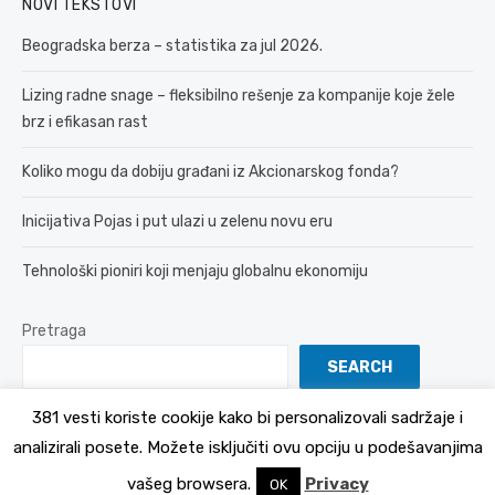
NOVI TEKSTOVI
Beogradska berza – statistika za jul 2026.
Lizing radne snage – fleksibilno rešenje za kompanije koje žele
brz i efikasan rast
Koliko mogu da dobiju građani iz Akcionarskog fonda?
Inicijativa Pojas i put ulazi u zelenu novu eru
Tehnološki pioniri koji menjaju globalnu ekonomiju
Pretraga
SEARCH
381 vesti koriste cookije kako bi personalizovali sadržaje i
analizirali posete. Možete isključiti ovu opciju u podešavanjima
© 2026 381 vesti
Politika Privatnosti
vašeg browsera.
Privacy
OK