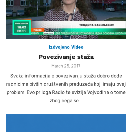
Izdvojeno
,
Video
Povezivanje staža
Posted
March 25, 2017
on
Svaka informacija o povezivanju staža dobro dođe
radnicima bivših društvenih preduzeća koji imaju ovaj
problem. Evo priloga Radio televizije Vojvodine o tome
zbog čega se …