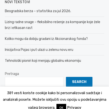
NOVI TEKSTOVI
Beogradska berza – statistika za jul 2026.
Lizing radne snage – fleksibilno rešenje za kompanije koje žele
brz i efikasan rast
Koliko mogu da dobiju građani iz Akcionarskog fonda?
Inicijativa Pojas i put ulazi u zelenu novu eru
Tehnološki pioniri koji menjaju globalnu ekonomiju
Pretraga
SEARCH
381 vesti koriste cookije kako bi personalizovali sadržaje i
analizirali posete. Možete isključiti ovu opciju u podešavanjima
© 2026 381 vesti
Politika Privatnosti
vašeg browsera.
Privacy
OK