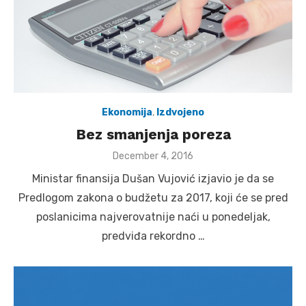
Ekonomija
,
Izdvojeno
Bez smanjenja poreza
Posted
December 4, 2016
on
Ministar finansija Dušan Vujović izjavio je da se
Predlogom zakona o budžetu za 2017, koji će se pred
poslanicima najverovatnije naći u ponedeljak,
predviđa rekordno …