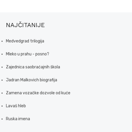
NAJČITANIJE
Medvedgrad trilogija
Mleko u prahu - posno?
Zajednica saobraćajnih škola
Jadran Malkovich biografija
Zamena vozačke dozvole od kuće
Lavaš hleb
Ruska imena