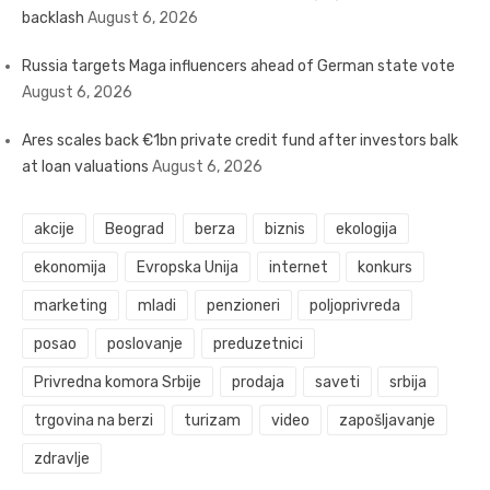
backlash
August 6, 2026
Russia targets Maga influencers ahead of German state vote
August 6, 2026
Ares scales back €1bn private credit fund after investors balk
at loan valuations
August 6, 2026
akcije
Beograd
berza
biznis
ekologija
ekonomija
Evropska Unija
internet
konkurs
marketing
mladi
penzioneri
poljoprivreda
posao
poslovanje
preduzetnici
Privredna komora Srbije
prodaja
saveti
srbija
trgovina na berzi
turizam
video
zapošljavanje
zdravlje