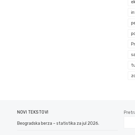
ek
i
p
p
P
s
t
zd
NOVI TEKSTOVI
Pretr
Beogradska berza – statistika za jul 2026.