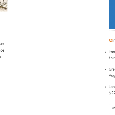
dan
noj
Ira
u
to 
Gre
Aug
Lan
$22
ak