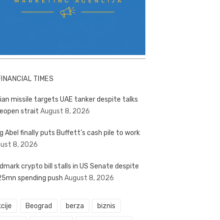
FINANCIAL TIMES
nian missile targets UAE tanker despite talks
reopen strait
August 8, 2026
g Abel finally puts Buffett’s cash pile to work
ust 8, 2026
dmark crypto bill stalls in US Senate despite
5mn spending push
August 8, 2026
cije
Beograd
berza
biznis