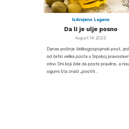
Izdvojeno
,
Lagano
Da li je ulje posno
Posted
August 14, 2023
on
Danas počinje Velikogospojinski post, je
od četiri velika posta u Srpskoj pravoslav
crkvi. Oni koji žele da poste pravilno, a nis
sigurni šta znači „postiti …