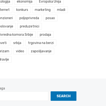
ologija
ekonomija
Evropska Unija
nternet
konkurs
marketing
mladi
enzioneri
poljoprivreda
posao
oslovanje
preduzetnici
rivredna komora Srbije
prodaja
aveti
srbija
trgovina na berzi
urizam
video
zapošljavanje
ravlje
aga
SEARCH