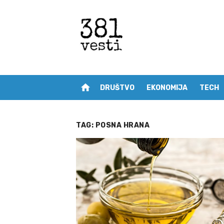
Skip
to
content
home
DRUŠTVO
EKONOMIJA
TECH
TAG:
POSNA HRANA