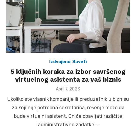
Izdvojeno
,
Saveti
5 ključnih koraka za izbor savršenog
virtuelnog asistenta za vaš biznis
Posted
April 7, 2023
on
Ukoliko ste vlasnik kompanije ili preduzetnik u biznisu
za koji nije potrebna sekretarica, rešenje može da
bude virtuelni asistent. On će obavljati različite
administrativne zadatke …