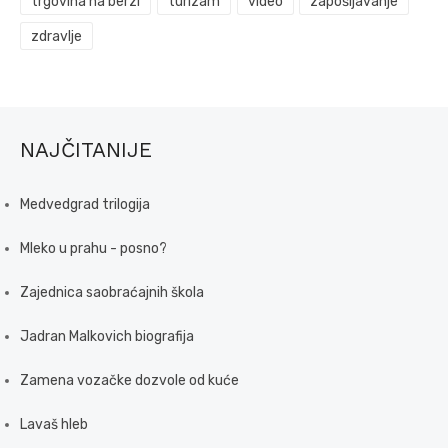
trgovina na berzi
turizam
video
zapošljavanje
zdravlje
NAJČITANIJE
Medvedgrad trilogija
Mleko u prahu - posno?
Zajednica saobraćajnih škola
Jadran Malkovich biografija
Zamena vozačke dozvole od kuće
Lavaš hleb