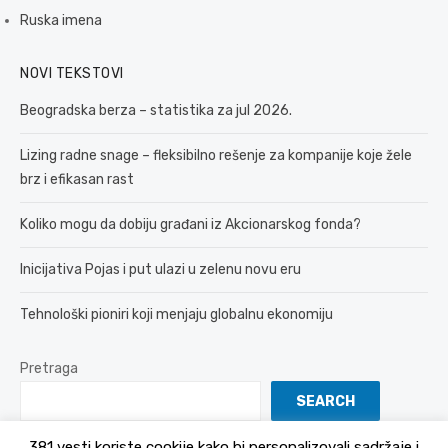
Ruska imena
NOVI TEKSTOVI
Beogradska berza – statistika za jul 2026.
Lizing radne snage – fleksibilno rešenje za kompanije koje žele
brz i efikasan rast
Koliko mogu da dobiju građani iz Akcionarskog fonda?
Inicijativa Pojas i put ulazi u zelenu novu eru
Tehnološki pioniri koji menjaju globalnu ekonomiju
Pretraga
SEARCH
381 vesti koriste cookije kako bi personalizovali sadržaje i