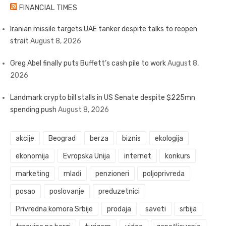
FINANCIAL TIMES
Iranian missile targets UAE tanker despite talks to reopen
strait
August 8, 2026
Greg Abel finally puts Buffett’s cash pile to work
August 8,
2026
Landmark crypto bill stalls in US Senate despite $225mn
spending push
August 8, 2026
akcije
Beograd
berza
biznis
ekologija
ekonomija
Evropska Unija
internet
konkurs
marketing
mladi
penzioneri
poljoprivreda
posao
poslovanje
preduzetnici
Privredna komora Srbije
prodaja
saveti
srbija