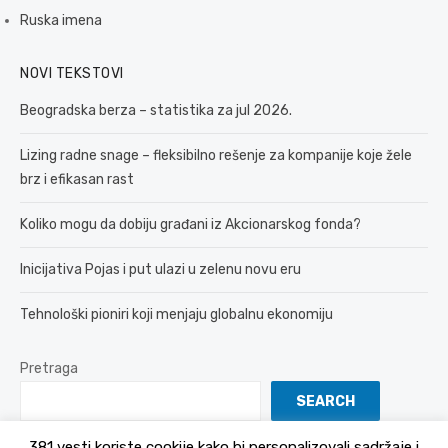
Ruska imena
NOVI TEKSTOVI
Beogradska berza – statistika za jul 2026.
Lizing radne snage – fleksibilno rešenje za kompanije koje žele
brz i efikasan rast
Koliko mogu da dobiju građani iz Akcionarskog fonda?
Inicijativa Pojas i put ulazi u zelenu novu eru
Tehnološki pioniri koji menjaju globalnu ekonomiju
Pretraga
SEARCH
381 vesti koriste cookije kako bi personalizovali sadržaje i