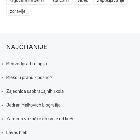
trgovina na berzi
turizam
video
zapošljavanje
zdravlje
NAJČITANIJE
Medvedgrad trilogija
Mleko u prahu - posno?
Zajednica saobraćajnih škola
Jadran Malkovich biografija
Zamena vozačke dozvole od kuće
Lavaš hleb