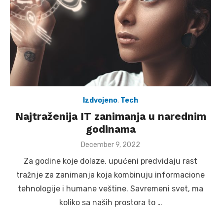
Izdvojeno
,
Tech
Najtraženija IT zanimanja u narednim
godinama
Posted
December 9, 2022
on
Za godine koje dolaze, upućeni predviđaju rast
tražnje za zanimanja koja kombinuju informacione
tehnologije i humane veštine. Savremeni svet, ma
koliko sa naših prostora to …