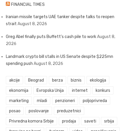
FINANCIAL TIMES
Iranian missile targets UAE tanker despite talks to reopen
strait
August 8, 2026
Greg Abel finally puts Buffett’s cash pile to work
August 8,
2026
Landmark crypto bill stalls in US Senate despite $225mn
spending push
August 8, 2026
akcije
Beograd
berza
biznis
ekologija
ekonomija
Evropska Unija
internet
konkurs
marketing
mladi
penzioneri
poljoprivreda
posao
poslovanje
preduzetnici
Privredna komora Srbije
prodaja
saveti
srbija