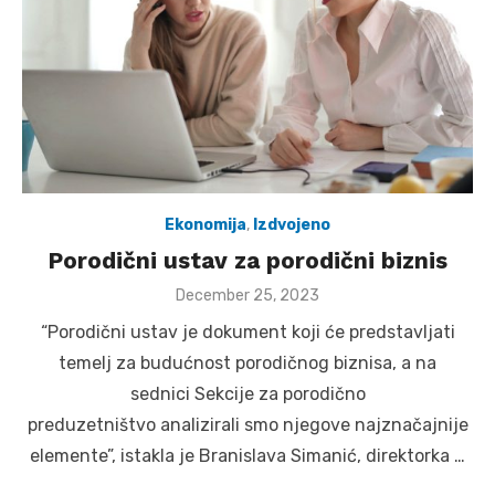
Ekonomija
,
Izdvojeno
Porodični ustav za porodični biznis
Posted
December 25, 2023
on
“Porodični ustav je dokument koji će predstavljati
temelj za budućnost porodičnog biznisa, a na
sednici Sekcije za porodično
preduzetništvo analizirali smo njegove najznačajnije
elemente”, istakla je Branislava Simanić, direktorka …