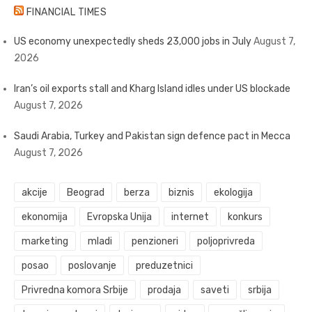
FINANCIAL TIMES
US economy unexpectedly sheds 23,000 jobs in July
August 7,
2026
Iran’s oil exports stall and Kharg Island idles under US blockade
August 7, 2026
Saudi Arabia, Turkey and Pakistan sign defence pact in Mecca
August 7, 2026
akcije
Beograd
berza
biznis
ekologija
ekonomija
Evropska Unija
internet
konkurs
marketing
mladi
penzioneri
poljoprivreda
posao
poslovanje
preduzetnici
Privredna komora Srbije
prodaja
saveti
srbija