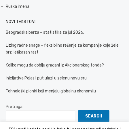
Ruska imena
NOVI TEKSTOVI
Beogradska berza – statistika za jul 2026.
Lizing radne snage – fleksibilno rešenje za kompanije koje žele
brz i efikasan rast
Koliko mogu da dobiju građani iz Akcionarskog fonda?
Inicijativa Pojas i put ulazi u zelenu novu eru
Tehnološki pioniri koji menjaju globalnu ekonomiju
Pretraga
SEARCH