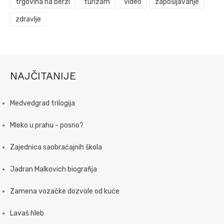
trgovina na berzi
turizam
video
zapošljavanje
zdravlje
NAJČITANIJE
Medvedgrad trilogija
Mleko u prahu - posno?
Zajednica saobraćajnih škola
Jadran Malkovich biografija
Zamena vozačke dozvole od kuće
Lavaš hleb