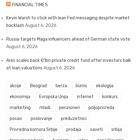
FINANCIAL TIMES
Kevin Warsh to stick with lean Fed messaging despite market
backlash
August 6, 2026
Russia targets Maga influencers ahead of German state vote
August 6, 2026
Ares scales back €1bn private credit fund after investors balk
at loan valuations
August 6, 2026
akcije
Beograd
berza
biznis
ekologija
ekonomija
Evropska Unija
internet
konkurs
marketing
mladi
penzioneri
poljoprivreda
posao
poslovanje
preduzetnici
Privredna komora Srbije
prodaja
saveti
srbija