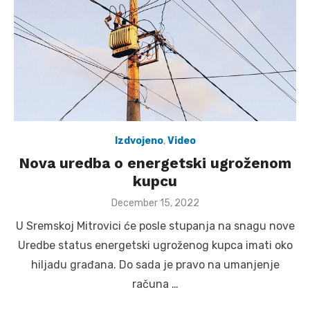
Izdvojeno
,
Video
Nova uredba o energetski ugroženom
kupcu
Posted
December 15, 2022
on
U Sremskoj Mitrovici će posle stupanja na snagu nove
Uredbe status energetski ugroženog kupca imati oko
hiljadu građana. Do sada je pravo na umanjenje
računa …