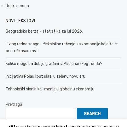
Ruska imena
NOVI TEKSTOVI
Beogradska berza – statistika za jul 2026.
Lizing radne snage – fleksibilno rešenje za kompanije koje žele
brz i efikasan rast
Koliko mogu da dobiju građani iz Akcionarskog fonda?
Inicijativa Pojas i put ulazi u zelenu novu eru
Tehnološki pioniri koji menjaju globalnu ekonomiju
Pretraga
SEARCH
381 vesti koriste cookije kako bi personalizovali sadržaje i