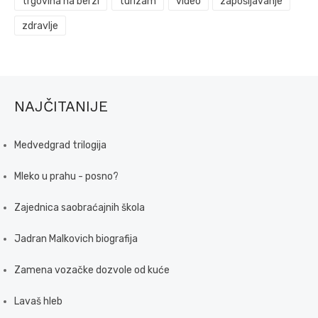
trgovina na berzi
turizam
video
zapošljavanje
zdravlje
NAJČITANIJE
Medvedgrad trilogija
Mleko u prahu - posno?
Zajednica saobraćajnih škola
Jadran Malkovich biografija
Zamena vozačke dozvole od kuće
Lavaš hleb