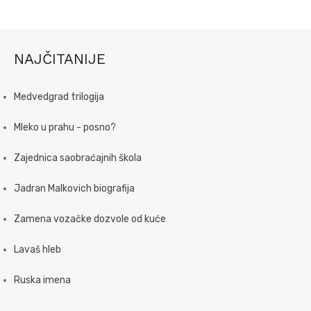
NAJČITANIJE
Medvedgrad trilogija
Mleko u prahu - posno?
Zajednica saobraćajnih škola
Jadran Malkovich biografija
Zamena vozačke dozvole od kuće
Lavaš hleb
Ruska imena