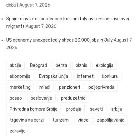
debut
August 7, 2026
Spain reinstates border controls on Italy as tensions rise over
migrants
August 7, 2026
US economy unexpectedly sheds 23,000 jobs in July
August 7,
2026
akcije
Beograd
berza
biznis
ekologija
ekonomija
Evropska Unija
internet
konkurs
marketing
mladi
penzioneri
poljoprivreda
posao
poslovanje
preduzetnici
Privredna komora Srbije
prodaja
saveti
srbija
trgovina na berzi
turizam
video
zapošljavanje
zdravlje