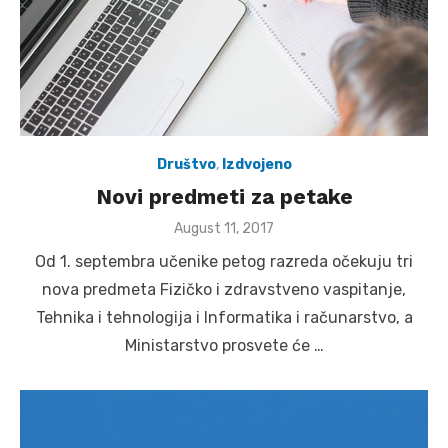
Društvo
,
Izdvojeno
Novi predmeti za petake
Posted
August 11, 2017
on
Od 1. septembra učenike petog razreda očekuju tri
nova predmeta Fizičko i zdravstveno vaspitanje,
Tehnika i tehnologija i Informatika i računarstvo, a
Ministarstvo prosvete će …