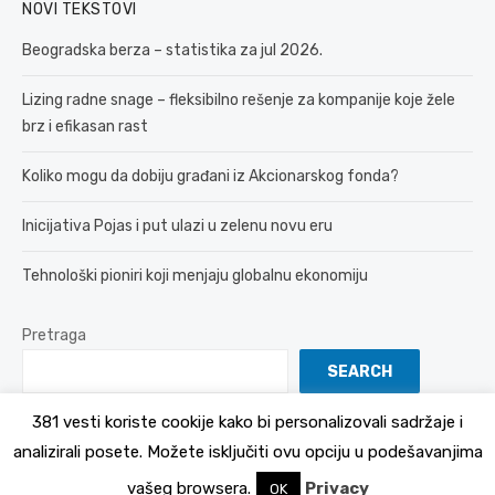
NOVI TEKSTOVI
Beogradska berza – statistika za jul 2026.
Lizing radne snage – fleksibilno rešenje za kompanije koje žele
brz i efikasan rast
Koliko mogu da dobiju građani iz Akcionarskog fonda?
Inicijativa Pojas i put ulazi u zelenu novu eru
Tehnološki pioniri koji menjaju globalnu ekonomiju
Pretraga
SEARCH
381 vesti koriste cookije kako bi personalizovali sadržaje i
analizirali posete. Možete isključiti ovu opciju u podešavanjima
© 2026 381 vesti
Politika Privatnosti
vašeg browsera.
Privacy
OK