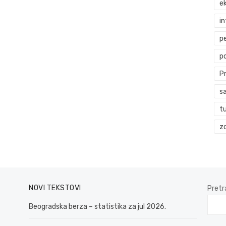
ek
i
p
p
P
s
t
zd
NOVI TEKSTOVI
Pretr
Beogradska berza – statistika za jul 2026.