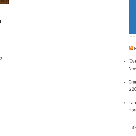
u
o
‘Eve
New
…
Gia
$20
Ira
Hor
ak