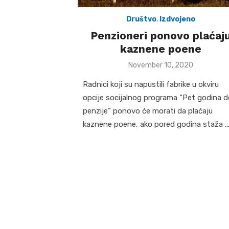
Društvo
,
Izdvojeno
Penzioneri ponovo plaćaj
kaznene poene
Posted
November 10, 2020
on
Radnici koji su napustili fabrike u okviru
opcije socijalnog programa “Pet godina d
penzije” ponovo će morati da plaćaju
kaznene poene, ako pored godina staža 