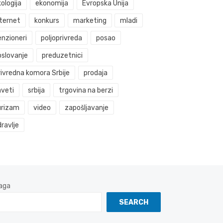
ologija
ekonomija
Evropska Unija
nternet
konkurs
marketing
mladi
enzioneri
poljoprivreda
posao
oslovanje
preduzetnici
rivredna komora Srbije
prodaja
aveti
srbija
trgovina na berzi
urizam
video
zapošljavanje
ravlje
aga
SEARCH