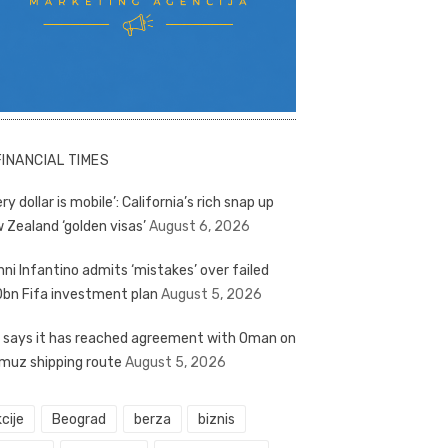
FINANCIAL TIMES
ry dollar is mobile’: California’s rich snap up
 Zealand ‘golden visas’
August 6, 2026
nni Infantino admits ‘mistakes’ over failed
bn Fifa investment plan
August 5, 2026
n says it has reached agreement with Oman on
muz shipping route
August 5, 2026
cije
Beograd
berza
biznis