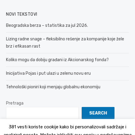
NOVI TEKSTOVI
Beogradska berza – statistika za jul 2026.
Lizing radne snage – fleksibilno rešenje za kompanije koje žele
brz i efikasan rast
Koliko mogu da dobiju građani iz Akcionarskog fonda?
Inicijativa Pojas i put ulazi u zelenu novu eru
Tehnološki pioniri koji menjaju globalnu ekonomiju
Pretraga
SEARCH
381 vesti koriste cookije kako bi personalizovali sadržaje i