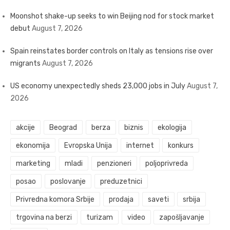
Moonshot shake-up seeks to win Beijing nod for stock market
debut
August 7, 2026
Spain reinstates border controls on Italy as tensions rise over
migrants
August 7, 2026
US economy unexpectedly sheds 23,000 jobs in July
August 7,
2026
akcije
Beograd
berza
biznis
ekologija
ekonomija
Evropska Unija
internet
konkurs
marketing
mladi
penzioneri
poljoprivreda
posao
poslovanje
preduzetnici
Privredna komora Srbije
prodaja
saveti
srbija
trgovina na berzi
turizam
video
zapošljavanje