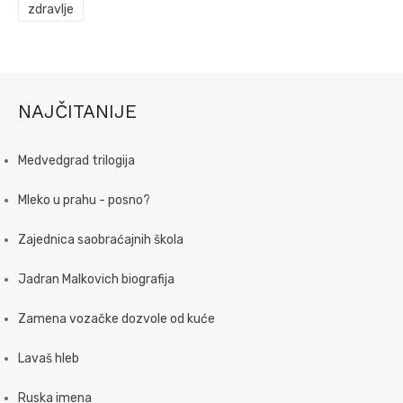
zdravlje
NAJČITANIJE
Medvedgrad trilogija
Mleko u prahu - posno?
Zajednica saobraćajnih škola
Jadran Malkovich biografija
Zamena vozačke dozvole od kuće
Lavaš hleb
Ruska imena