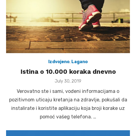
Izdvojeno
,
Lagano
Istina o 10.000 koraka dnevno
Posted
July 30, 2019
on
Verovatno ste i sami, vođeni informacijama o
pozitivnom uticaju kretanja na zdravlje, pokušali da
instalirate i koristite aplikaciju koja broji korake uz
pomoć vašeg telefona. …