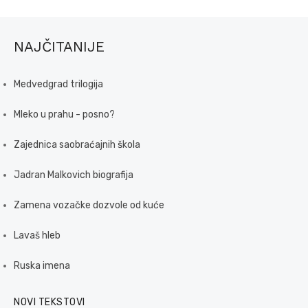
NAJČITANIJE
Medvedgrad trilogija
Mleko u prahu - posno?
Zajednica saobraćajnih škola
Jadran Malkovich biografija
Zamena vozačke dozvole od kuće
Lavaš hleb
Ruska imena
NOVI TEKSTOVI