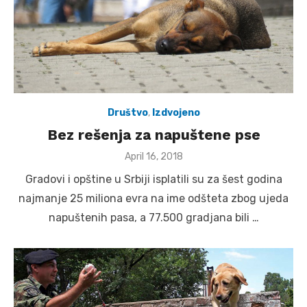
Društvo
,
Izdvojeno
Bez rešenja za napuštene pse
Posted
April 16, 2018
on
Gradovi i opštine u Srbiji isplatili su za šest godina
najmanje 25 miliona evra na ime odšteta zbog ujeda
napuštenih pasa, a 77.500 gradjana bili …