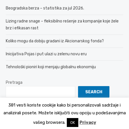
Beogradska berza – statistika za jul 2026.
Lizing radne snage – fleksibilno rešenje za kompanije koje žele
brz i efikasan rast
Koliko mogu da dobiju građani iz Akcionarskog fonda?
Inicijativa Pojas i put ulazi u zelenu novu eru
Tehnološki pioniri koji menjaju globalnu ekonomiju
Pretraga
SEARCH
381 vesti koriste cookije kako bi personalizovali sadržaje i
analizirali posete. Možete isključiti ovu opciju u podešavanjima
© 2026 381 vesti
Politika Privatnosti
vašeg browsera.
Privacy
OK