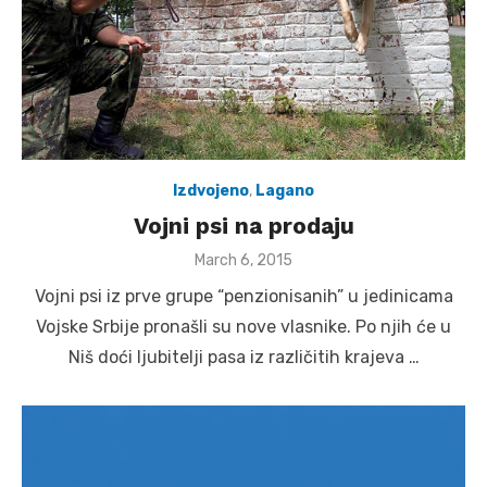
Izdvojeno
,
Lagano
Vojni psi na prodaju
Posted
March 6, 2015
on
Vojni psi iz prve grupe “penzionisanih” u jedinicama
Vojske Srbije pronašli su nove vlasnike. Po njih će u
Niš doći ljubitelji pasa iz različitih krajeva …