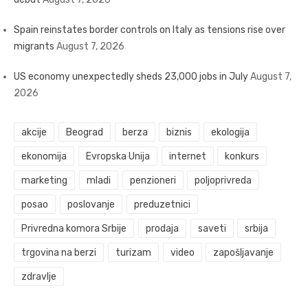
Spain reinstates border controls on Italy as tensions rise over
migrants
August 7, 2026
US economy unexpectedly sheds 23,000 jobs in July
August 7,
2026
akcije
Beograd
berza
biznis
ekologija
ekonomija
Evropska Unija
internet
konkurs
marketing
mladi
penzioneri
poljoprivreda
posao
poslovanje
preduzetnici
Privredna komora Srbije
prodaja
saveti
srbija
trgovina na berzi
turizam
video
zapošljavanje
zdravlje