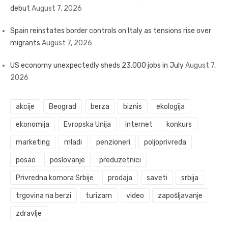
debut
August 7, 2026
Spain reinstates border controls on Italy as tensions rise over
migrants
August 7, 2026
US economy unexpectedly sheds 23,000 jobs in July
August 7,
2026
akcije
Beograd
berza
biznis
ekologija
ekonomija
Evropska Unija
internet
konkurs
marketing
mladi
penzioneri
poljoprivreda
posao
poslovanje
preduzetnici
Privredna komora Srbije
prodaja
saveti
srbija
trgovina na berzi
turizam
video
zapošljavanje
zdravlje