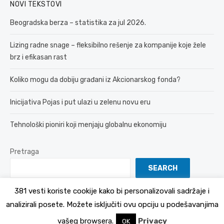
NOVI TEKSTOVI
Beogradska berza – statistika za jul 2026.
Lizing radne snage – fleksibilno rešenje za kompanije koje žele
brz i efikasan rast
Koliko mogu da dobiju građani iz Akcionarskog fonda?
Inicijativa Pojas i put ulazi u zelenu novu eru
Tehnološki pioniri koji menjaju globalnu ekonomiju
Pretraga
SEARCH
381 vesti koriste cookije kako bi personalizovali sadržaje i
analizirali posete. Možete isključiti ovu opciju u podešavanjima
© 2026 381 vesti
Politika Privatnosti
vašeg browsera.
Privacy
OK