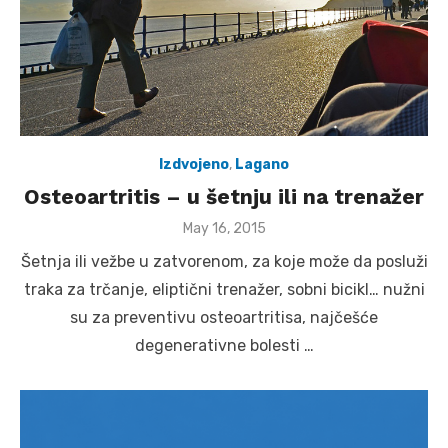
Izdvojeno
,
Lagano
Osteoartritis – u šetnju ili na trenažer
Posted
May 16, 2015
on
Šetnja ili vežbe u zatvorenom, za koje može da posluži
traka za trčanje, eliptični trenažer, sobni bicikl… nužni
su za preventivu osteoartritisa, najčešće
degenerativne bolesti …