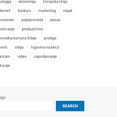
ologija
ekonomija
Evropska Unija
nternet
konkurs
marketing
mladi
enzioneri
poljoprivreda
posao
oslovanje
preduzetnici
rivredna komora Srbije
prodaja
aveti
srbija
trgovina na berzi
urizam
video
zapošljavanje
ravlje
aga
SEARCH