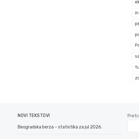
ek
i
p
p
P
s
t
zd
NOVI TEKSTOVI
Pretr
Beogradska berza – statistika za jul 2026.