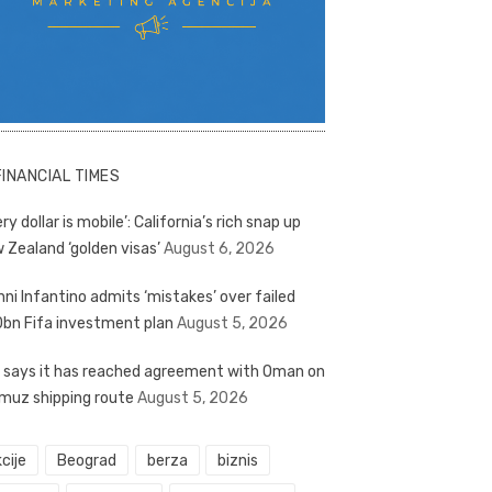
FINANCIAL TIMES
ry dollar is mobile’: California’s rich snap up
 Zealand ‘golden visas’
August 6, 2026
nni Infantino admits ‘mistakes’ over failed
bn Fifa investment plan
August 5, 2026
n says it has reached agreement with Oman on
muz shipping route
August 5, 2026
cije
Beograd
berza
biznis