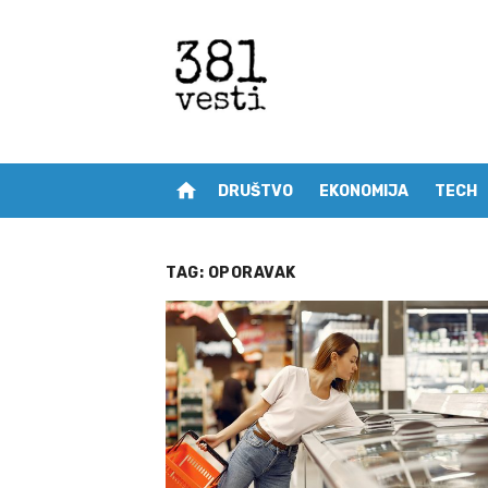
Skip
to
content
home
DRUŠTVO
EKONOMIJA
TECH
TAG:
OPORAVAK