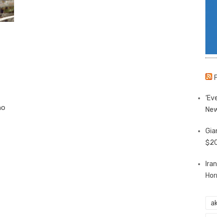
‘Eve
no
New
Gia
$20
Ira
Hor
ak