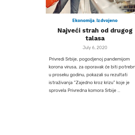
Ekonomija
,
Izdvojeno
Najveći strah od drugog
talasa
Posted
July 6, 2020
on
Privredi Srbije, pogodjenoj pandemijom
korona virusa, za oporavak će biti potreb
u proseku godinu, pokazali su rezultati
istraživanja “Zajedno kroz krizu” koje je
sprovela Privredna komora Srbije …