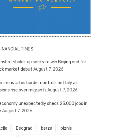
FINANCIAL TIMES
nshot shake-up seeks to win Beijing nod for
ck market debut
August 7, 2026
in reinstates border controls on Italy as
sions rise over migrants
August 7, 2026
economy unexpectedly sheds 23,000 jobs in
y
August 7, 2026
cije
Beograd
berza
biznis