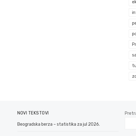
ek
i
p
p
P
s
t
zd
NOVI TEKSTOVI
Pretr
Beogradska berza – statistika za jul 2026.