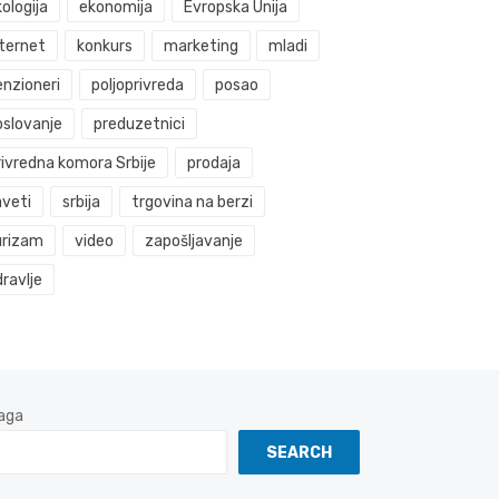
ologija
ekonomija
Evropska Unija
nternet
konkurs
marketing
mladi
enzioneri
poljoprivreda
posao
oslovanje
preduzetnici
rivredna komora Srbije
prodaja
aveti
srbija
trgovina na berzi
urizam
video
zapošljavanje
ravlje
aga
SEARCH