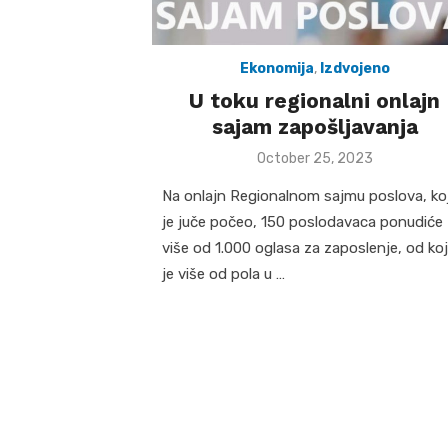
Ekonomija
,
Izdvojeno
U toku regionalni onlajn
sajam zapošljavanja
Posted
October 25, 2023
on
Na onlajn Regionalnom sajmu poslova, koj
je juče počeo, 150 poslodavaca ponudiće
više od 1.000 oglasa za zaposlenje, od koj
je više od pola u …