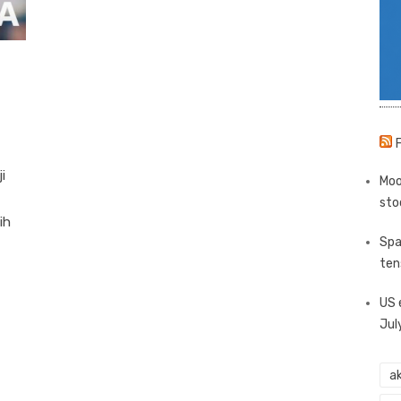
i
Moo
sto
ih
Spa
ten
US 
Jul
ak