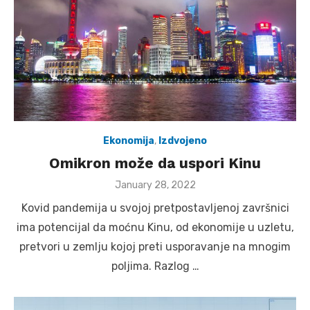
Ekonomija
,
Izdvojeno
Omikron može da uspori Kinu
Posted
January 28, 2022
on
Kovid pandemija u svojoj pretpostavljenoj završnici
ima potencijal da moćnu Kinu, od ekonomije u uzletu,
pretvori u zemlju kojoj preti usporavanje na mnogim
poljima. Razlog …