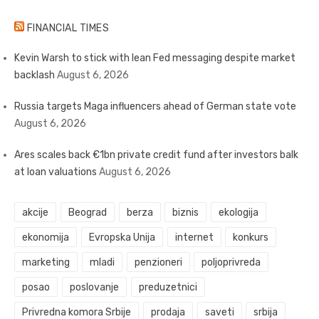
FINANCIAL TIMES
Kevin Warsh to stick with lean Fed messaging despite market
backlash
August 6, 2026
Russia targets Maga influencers ahead of German state vote
August 6, 2026
Ares scales back €1bn private credit fund after investors balk
at loan valuations
August 6, 2026
akcije
Beograd
berza
biznis
ekologija
ekonomija
Evropska Unija
internet
konkurs
marketing
mladi
penzioneri
poljoprivreda
posao
poslovanje
preduzetnici
Privredna komora Srbije
prodaja
saveti
srbija