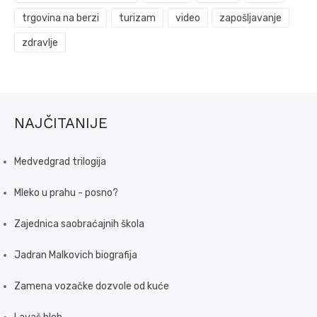
trgovina na berzi
turizam
video
zapošljavanje
zdravlje
NAJČITANIJE
Medvedgrad trilogija
Mleko u prahu - posno?
Zajednica saobraćajnih škola
Jadran Malkovich biografija
Zamena vozačke dozvole od kuće