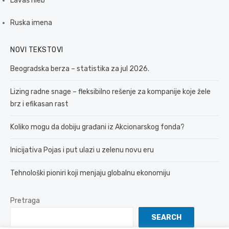
Lavaš hleb
Ruska imena
NOVI TEKSTOVI
Beogradska berza – statistika za jul 2026.
Lizing radne snage – fleksibilno rešenje za kompanije koje žele
brz i efikasan rast
Koliko mogu da dobiju građani iz Akcionarskog fonda?
Inicijativa Pojas i put ulazi u zelenu novu eru
Tehnološki pioniri koji menjaju globalnu ekonomiju
Pretraga
SEARCH