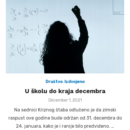
Društvo
,
Izdvojeno
U školu do kraja decembra
Posted
December 1, 2021
on
Na sednici Kriznog štaba odlučeno je da zimski
raspust ove godine bude održan od 31. decembra do
24. januara, kako je i ranije bilo predviđeno. …