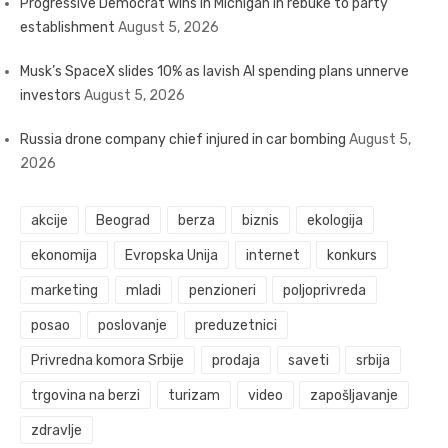
Progressive Democrat wins in Michigan in rebuke to party
establishment
August 5, 2026
Musk’s SpaceX slides 10% as lavish AI spending plans unnerve
investors
August 5, 2026
Russia drone company chief injured in car bombing
August 5,
2026
akcije
Beograd
berza
biznis
ekologija
ekonomija
Evropska Unija
internet
konkurs
marketing
mladi
penzioneri
poljoprivreda
posao
poslovanje
preduzetnici
Privredna komora Srbije
prodaja
saveti
srbija
trgovina na berzi
turizam
video
zapošljavanje
zdravlje