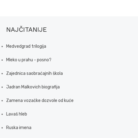
NAJČITANIJE
Medvedgrad trilogija
Mleko u prahu - posno?
Zajednica saobraćajnih škola
Jadran Malkovich biografija
Zamena vozačke dozvole od kuće
Lavaš hleb
Ruska imena