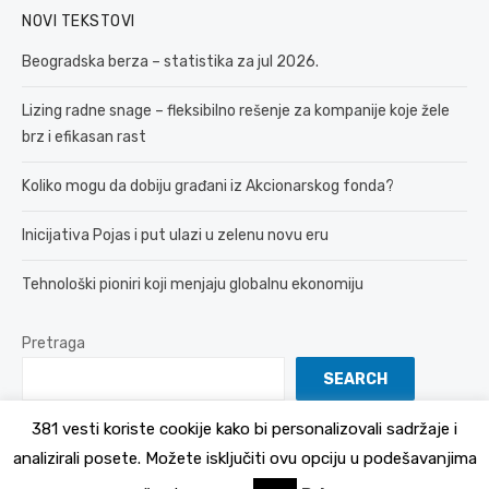
NOVI TEKSTOVI
Beogradska berza – statistika za jul 2026.
Lizing radne snage – fleksibilno rešenje za kompanije koje žele
brz i efikasan rast
Koliko mogu da dobiju građani iz Akcionarskog fonda?
Inicijativa Pojas i put ulazi u zelenu novu eru
Tehnološki pioniri koji menjaju globalnu ekonomiju
Pretraga
SEARCH
381 vesti koriste cookije kako bi personalizovali sadržaje i
analizirali posete. Možete isključiti ovu opciju u podešavanjima
© 2026 381 vesti
Politika Privatnosti