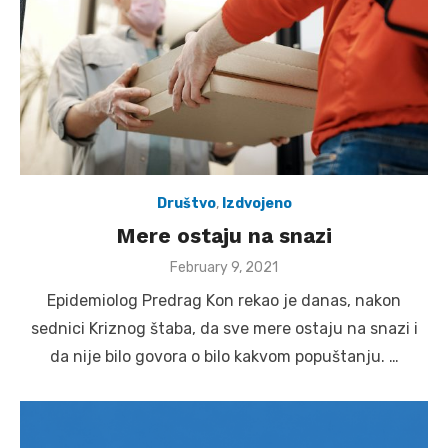
Društvo
,
Izdvojeno
Mere ostaju na snazi
Posted
February 9, 2021
on
Epidemiolog Predrag Kon rekao je danas, nakon
sednici Kriznog štaba, da sve mere ostaju na snazi i
da nije bilo govora o bilo kakvom popuštanju. …