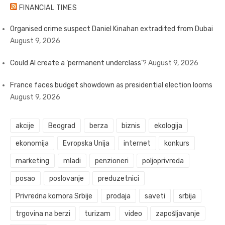
FINANCIAL TIMES
Organised crime suspect Daniel Kinahan extradited from Dubai
August 9, 2026
Could AI create a ‘permanent underclass’?
August 9, 2026
France faces budget showdown as presidential election looms
August 9, 2026
akcije
Beograd
berza
biznis
ekologija
ekonomija
Evropska Unija
internet
konkurs
marketing
mladi
penzioneri
poljoprivreda
posao
poslovanje
preduzetnici
Privredna komora Srbije
prodaja
saveti
srbija
trgovina na berzi
turizam
video
zapošljavanje