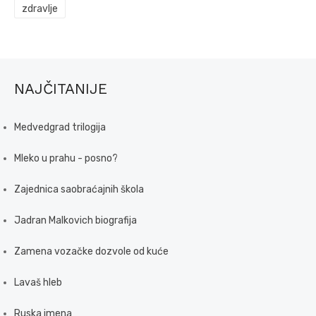
zdravlje
NAJČITANIJE
Medvedgrad trilogija
Mleko u prahu - posno?
Zajednica saobraćajnih škola
Jadran Malkovich biografija
Zamena vozačke dozvole od kuće
Lavaš hleb
Ruska imena