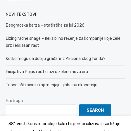
NOVI TEKSTOVI
Beogradska berza – statistika za jul 2026.
Lizing radne snage – fleksibilno rešenje za kompanije koje žele
brz i efikasan rast
Koliko mogu da dobiju građani iz Akcionarskog fonda?
Inicijativa Pojas i put ulazi u zelenu novu eru
Tehnološki pioniri koji menjaju globalnu ekonomiju
Pretraga
SEARCH
381 vesti koriste cookije kako bi personalizovali sadržaje i