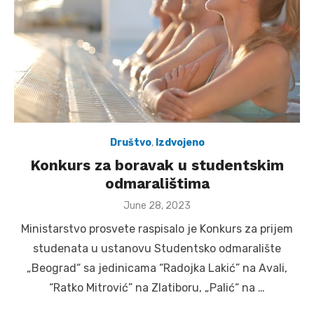
Društvo
,
Izdvojeno
Konkurs za boravak u studentskim
odmaralištima
Posted
June 28, 2023
on
Ministarstvo prosvete raspisalo je Konkurs za prijem
studenata u ustanovu Studentsko odmaralište
„Beograd“ sa jedinicama “Radojka Lakić” na Avali,
“Ratko Mitrović” na Zlatiboru, „Palić“ na …