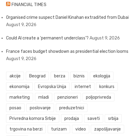
FINANCIAL TIMES
Organised crime suspect Daniel Kinahan extradited from Dubai
August 9, 2026
Could AI create a ‘permanent underclass’?
August 9, 2026
France faces budget showdown as presidential election looms
August 9, 2026
akcije
Beograd
berza
biznis
ekologija
ekonomija
Evropska Unija
internet
konkurs
marketing
mladi
penzioneri
poljoprivreda
posao
poslovanje
preduzetnici
Privredna komora Srbije
prodaja
saveti
srbija
trgovina na berzi
turizam
video
zapošljavanje