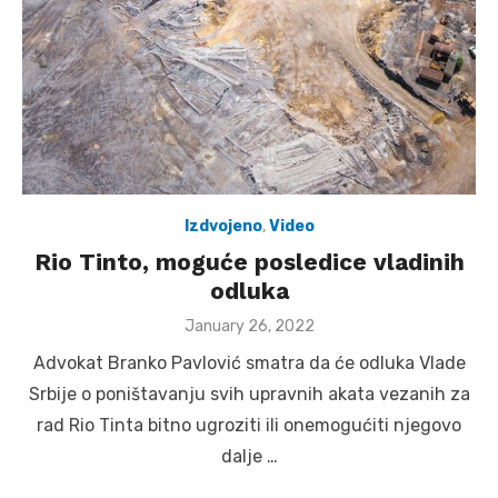
Izdvojeno
,
Video
Rio Tinto, moguće posledice vladinih
odluka
Posted
January 26, 2022
on
Advokat Branko Pavlović smatra da će odluka Vlade
Srbije o poništavanju svih upravnih akata vezanih za
rad Rio Tinta bitno ugroziti ili onemogućiti njegovo
dalje …