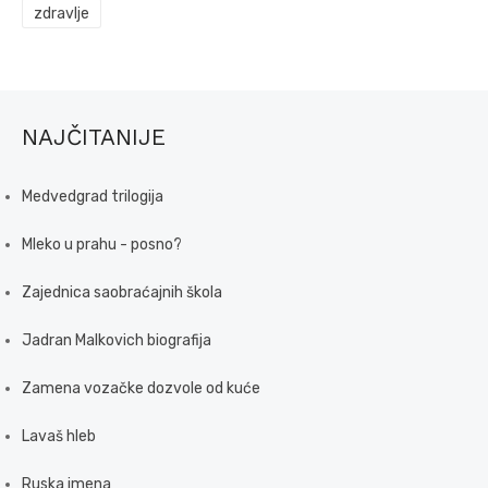
zdravlje
NAJČITANIJE
Medvedgrad trilogija
Mleko u prahu - posno?
Zajednica saobraćajnih škola
Jadran Malkovich biografija
Zamena vozačke dozvole od kuće
Lavaš hleb
Ruska imena