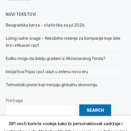
NOVI TEKSTOVI
Beogradska berza – statistika za jul 2026.
Lizing radne snage – fleksibilno rešenje za kompanije koje žele
brz i efikasan rast
Koliko mogu da dobiju građani iz Akcionarskog fonda?
Inicijativa Pojas i put ulazi u zelenu novu eru
Tehnološki pioniri koji menjaju globalnu ekonomiju
Pretraga
SEARCH
381 vesti koriste cookije kako bi personalizovali sadržaje i