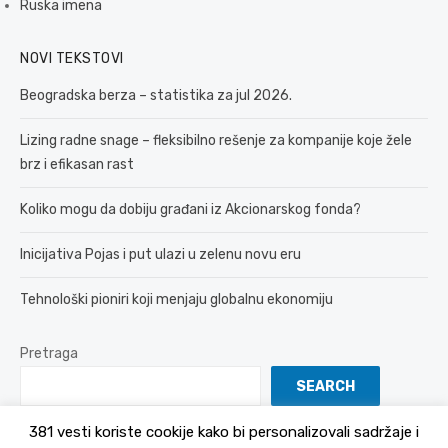
Ruska imena
NOVI TEKSTOVI
Beogradska berza – statistika za jul 2026.
Lizing radne snage – fleksibilno rešenje za kompanije koje žele
brz i efikasan rast
Koliko mogu da dobiju građani iz Akcionarskog fonda?
Inicijativa Pojas i put ulazi u zelenu novu eru
Tehnološki pioniri koji menjaju globalnu ekonomiju
Pretraga
SEARCH
381 vesti koriste cookije kako bi personalizovali sadržaje i