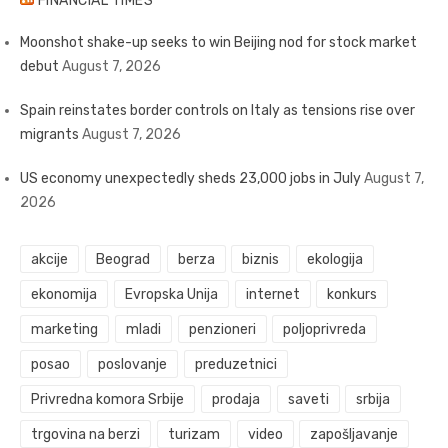
FINANCIAL TIMES
Moonshot shake-up seeks to win Beijing nod for stock market
debut
August 7, 2026
Spain reinstates border controls on Italy as tensions rise over
migrants
August 7, 2026
US economy unexpectedly sheds 23,000 jobs in July
August 7,
2026
akcije
Beograd
berza
biznis
ekologija
ekonomija
Evropska Unija
internet
konkurs
marketing
mladi
penzioneri
poljoprivreda
posao
poslovanje
preduzetnici
Privredna komora Srbije
prodaja
saveti
srbija
trgovina na berzi
turizam
video
zapošljavanje