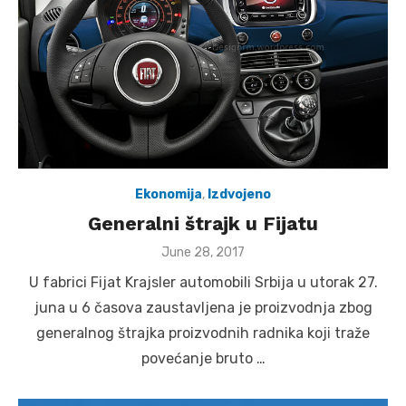
Ekonomija
,
Izdvojeno
Generalni štrajk u Fijatu
Posted
June 28, 2017
on
U fabrici Fijat Krajsler automobili Srbija u utorak 27.
juna u 6 časova zaustavljena je proizvodnja zbog
generalnog štrajka proizvodnih radnika koji traže
povećanje bruto …