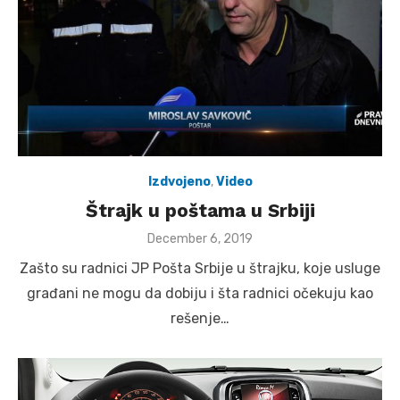
Izdvojeno
,
Video
Štrajk u poštama u Srbiji
Posted
December 6, 2019
on
Zašto su radnici JP Pošta Srbije u štrajku, koje usluge
građani ne mogu da dobiju i šta radnici očekuju kao
rešenje…