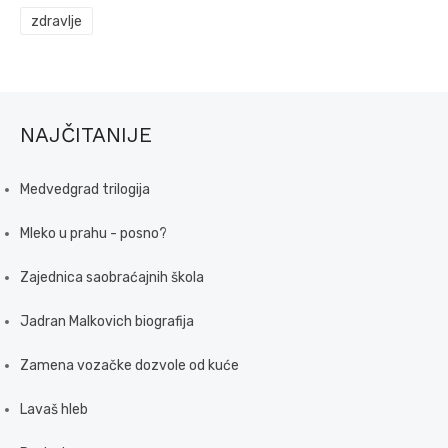
zdravlje
NAJČITANIJE
Medvedgrad trilogija
Mleko u prahu - posno?
Zajednica saobraćajnih škola
Jadran Malkovich biografija
Zamena vozačke dozvole od kuće
Lavaš hleb