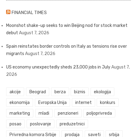
FINANCIAL TIMES
Moonshot shake-up seeks to win Beijing nod for stock market
debut
August 7, 2026
Spain reinstates border controls on Italy as tensions rise over
migrants
August 7, 2026
US economy unexpectedly sheds 23,000 jobs in July
August 7,
2026
akcije
Beograd
berza
biznis
ekologija
ekonomija
Evropska Unija
internet
konkurs
marketing
mladi
penzioneri
poljoprivreda
posao
poslovanje
preduzetnici
Privredna komora Srbije
prodaja
saveti
srbija