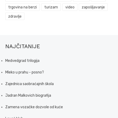
trgovina na berzi
turizam
video
zapošljavanje
zdravlje
NAJČITANIJE
Medvedgrad trilogija
Mleko u prahu - posno?
Zajednica saobraćajnih škola
Jadran Malkovich biografija
Zamena vozačke dozvole od kuće