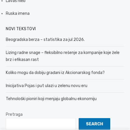
Lavaš hleb
Ruska imena
NOVI TEKSTOVI
Beogradska berza – statistika za jul 2026.
Lizing radne snage – fleksibilno rešenje za kompanije koje žele
brz i efikasan rast
Koliko mogu da dobiju građani iz Akcionarskog fonda?
Inicijativa Pojas i put ulazi u zelenu novu eru
Tehnološki pioniri koji menjaju globalnu ekonomiju
Pretraga
SEARCH