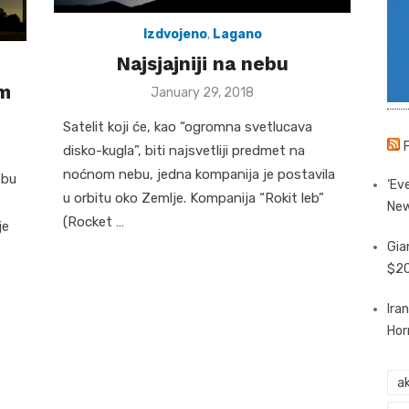
Izdvojeno
,
Lagano
Najsjajniji na nebu
m
Posted
January 29, 2018
on
Satelit koji će, kao “ogromna svetlucava
disko-kugla”, biti najsvetliji predmet na
noćnom nebu, jedna kompanija je postavila
ebu
‘Eve
u orbitu oko Zemlje. Kompanija “Rokit leb”
New
(Rocket …
je
Gia
$20
Ira
Hor
ak