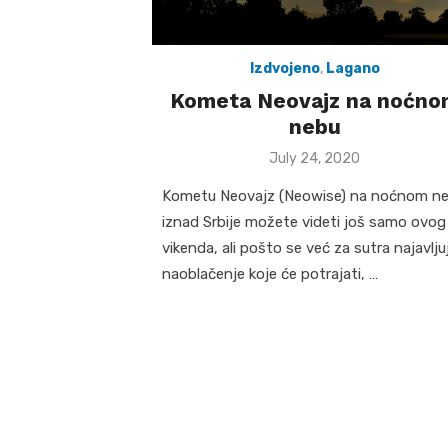
Izdvojeno
,
Lagano
Kometa Neovajz na noćno
nebu
Posted
July 24, 2020
on
Kometu Neovajz (Neowise) na noćnom n
iznad Srbije možete videti još samo ovog
vikenda, ali pošto se već za sutra najavlju
naoblačenje koje će potrajati, …