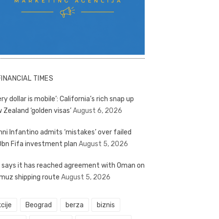
FINANCIAL TIMES
ry dollar is mobile’: California’s rich snap up
 Zealand ‘golden visas’
August 6, 2026
nni Infantino admits ‘mistakes’ over failed
bn Fifa investment plan
August 5, 2026
n says it has reached agreement with Oman on
muz shipping route
August 5, 2026
cije
Beograd
berza
biznis