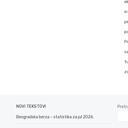
ek
i
p
p
P
s
t
zd
NOVI TEKSTOVI
Pretr
Beogradska berza – statistika za jul 2026.