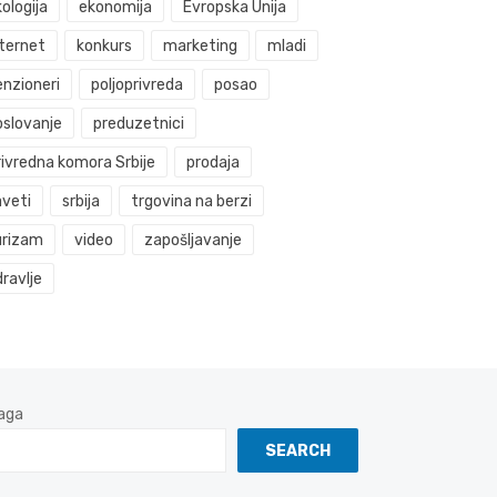
ologija
ekonomija
Evropska Unija
nternet
konkurs
marketing
mladi
enzioneri
poljoprivreda
posao
oslovanje
preduzetnici
rivredna komora Srbije
prodaja
aveti
srbija
trgovina na berzi
urizam
video
zapošljavanje
ravlje
aga
SEARCH