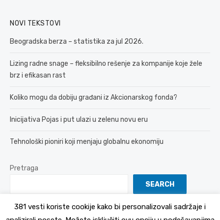
NOVI TEKSTOVI
Beogradska berza – statistika za jul 2026.
Lizing radne snage – fleksibilno rešenje za kompanije koje žele
brz i efikasan rast
Koliko mogu da dobiju građani iz Akcionarskog fonda?
Inicijativa Pojas i put ulazi u zelenu novu eru
Tehnološki pioniri koji menjaju globalnu ekonomiju
Pretraga
SEARCH
381 vesti koriste cookije kako bi personalizovali sadržaje i