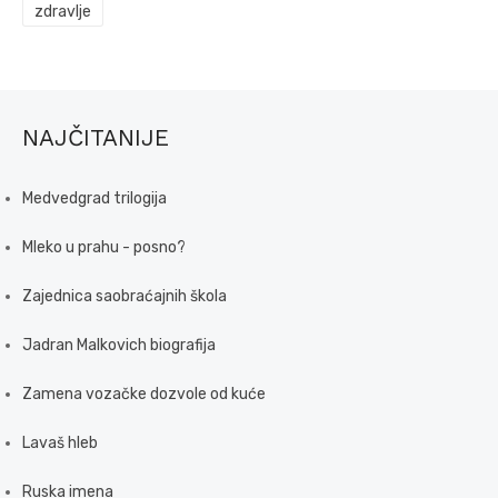
zdravlje
NAJČITANIJE
Medvedgrad trilogija
Mleko u prahu - posno?
Zajednica saobraćajnih škola
Jadran Malkovich biografija
Zamena vozačke dozvole od kuće
Lavaš hleb
Ruska imena