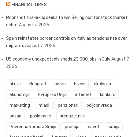
FINANCIAL TIMES
Moonshot shake-up seeks to win Beijing nod for stock market
debut
August 7, 2026
Spain reinstates border controls on Italy as tensions rise over
migrants
August 7, 2026
US economy unexpectedly sheds 23,000 jobs in July
August 7,
2026
akcije
Beograd
berza
biznis
ekologija
ekonomija
Evropska Unija
internet
konkurs
marketing
mladi
penzioneri
poljoprivreda
posao
poslovanje
preduzetnici
Privredna komora Srbije
prodaja
saveti
srbija