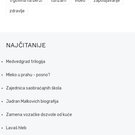
trgovina na berzi
turizam
video
zapošljavanje
zdravlje
NAJČITANIJE
Medvedgrad trilogija
Mleko u prahu - posno?
Zajednica saobraćajnih škola
Jadran Malkovich biografija
Zamena vozačke dozvole od kuće
Lavaš hleb