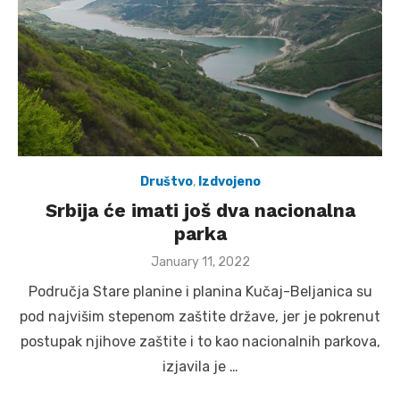
Društvo
,
Izdvojeno
Srbija će imati još dva nacionalna
parka
Posted
January 11, 2022
on
Područja Stare planine i planina Kučaj-Beljanica su
pod najvišim stepenom zaštite države, jer je pokrenut
postupak njihove zaštite i to kao nacionalnih parkova,
izjavila je …