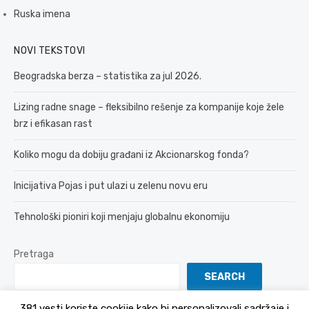
Ruska imena
NOVI TEKSTOVI
Beogradska berza – statistika za jul 2026.
Lizing radne snage – fleksibilno rešenje za kompanije koje žele
brz i efikasan rast
Koliko mogu da dobiju građani iz Akcionarskog fonda?
Inicijativa Pojas i put ulazi u zelenu novu eru
Tehnološki pioniri koji menjaju globalnu ekonomiju
Pretraga
SEARCH
381 vesti koriste cookije kako bi personalizovali sadržaje i